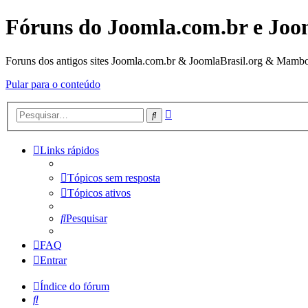
Fóruns do Joomla.com.br e Joo
Foruns dos antigos sites Joomla.com.br & JoomlaBrasil.org & Mambo
Pular para o conteúdo
Pesquisa
Pesquisar
avançada
Links rápidos
Tópicos sem resposta
Tópicos ativos
Pesquisar
FAQ
Entrar
Índice do fórum
Pesquisar