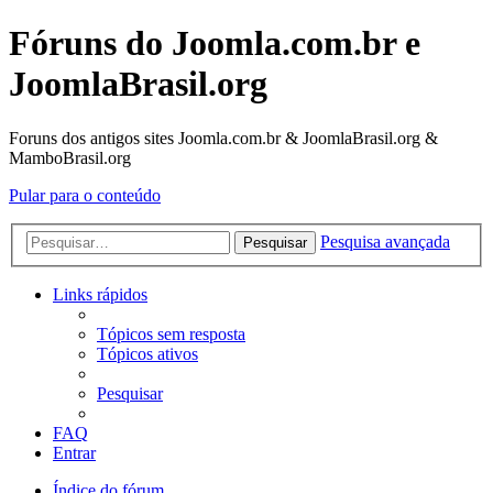
Fóruns do Joomla.com.br e
JoomlaBrasil.org
Foruns dos antigos sites Joomla.com.br & JoomlaBrasil.org &
MamboBrasil.org
Pular para o conteúdo
Pesquisa avançada
Pesquisar
Links rápidos
Tópicos sem resposta
Tópicos ativos
Pesquisar
FAQ
Entrar
Índice do fórum