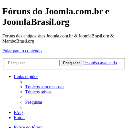
Fóruns do Joomla.com.br e
JoomlaBrasil.org
Foruns dos antigos sites Joomla.com.br & JoomlaBrasil.org &
MamboBrasil.org
Pular para o conteúdo
Pesquisa avançada
Pesquisar
Links rápidos
Tópicos sem resposta
Tópicos ativos
Pesquisar
FAQ
Entrar
Índice do fórum