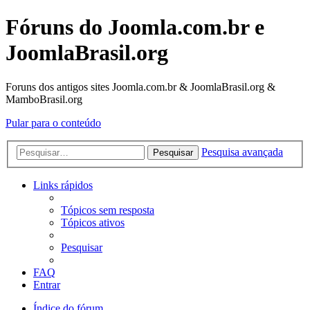
Fóruns do Joomla.com.br e
JoomlaBrasil.org
Foruns dos antigos sites Joomla.com.br & JoomlaBrasil.org &
MamboBrasil.org
Pular para o conteúdo
Pesquisa avançada
Pesquisar
Links rápidos
Tópicos sem resposta
Tópicos ativos
Pesquisar
FAQ
Entrar
Índice do fórum