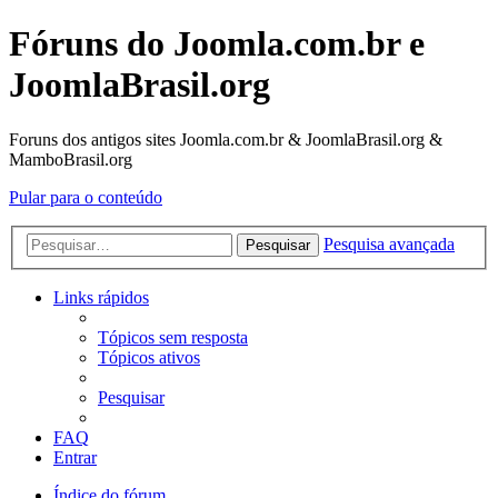
Fóruns do Joomla.com.br e
JoomlaBrasil.org
Foruns dos antigos sites Joomla.com.br & JoomlaBrasil.org &
MamboBrasil.org
Pular para o conteúdo
Pesquisa avançada
Pesquisar
Links rápidos
Tópicos sem resposta
Tópicos ativos
Pesquisar
FAQ
Entrar
Índice do fórum