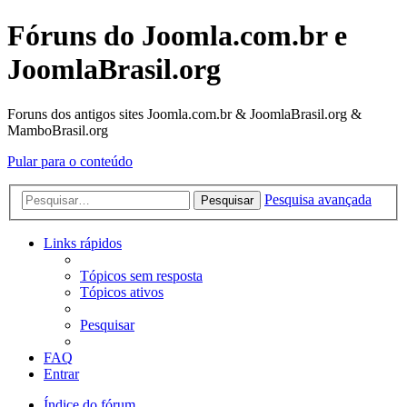
Fóruns do Joomla.com.br e
JoomlaBrasil.org
Foruns dos antigos sites Joomla.com.br & JoomlaBrasil.org &
MamboBrasil.org
Pular para o conteúdo
Pesquisa avançada
Pesquisar
Links rápidos
Tópicos sem resposta
Tópicos ativos
Pesquisar
FAQ
Entrar
Índice do fórum