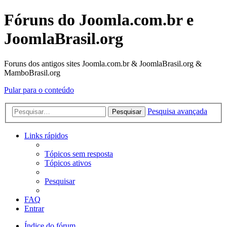
Fóruns do Joomla.com.br e
JoomlaBrasil.org
Foruns dos antigos sites Joomla.com.br & JoomlaBrasil.org &
MamboBrasil.org
Pular para o conteúdo
Pesquisa avançada
Pesquisar
Links rápidos
Tópicos sem resposta
Tópicos ativos
Pesquisar
FAQ
Entrar
Índice do fórum