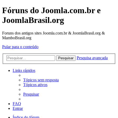
Fóruns do Joomla.com.br e
JoomlaBrasil.org
Foruns dos antigos sites Joomla.com.br & JoomlaBrasil.org &
MamboBrasil.org
Pular para o conteúdo
Pesquisa avançada
Pesquisar
Links rápidos
Tópicos sem resposta
Tópicos ativos
Pesquisar
FAQ
Entrar
Índice do fórum