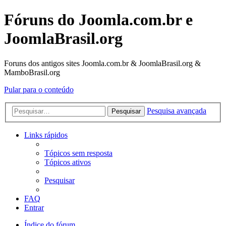
Fóruns do Joomla.com.br e
JoomlaBrasil.org
Foruns dos antigos sites Joomla.com.br & JoomlaBrasil.org &
MamboBrasil.org
Pular para o conteúdo
Pesquisa avançada
Pesquisar
Links rápidos
Tópicos sem resposta
Tópicos ativos
Pesquisar
FAQ
Entrar
Índice do fórum