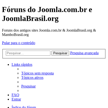
Fóruns do Joomla.com.br e
JoomlaBrasil.org
Foruns dos antigos sites Joomla.com.br & JoomlaBrasil.org &
MamboBrasil.org
Pular para o conteúdo
Pesquisa avançada
Pesquisar
Links rápidos
Tópicos sem resposta
Tópicos ativos
Pesquisar
FAQ
Entrar
Índice do fórum