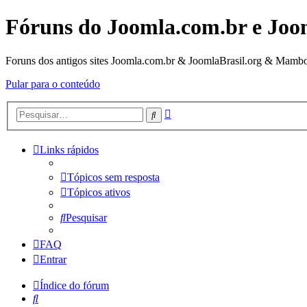
Fóruns do Joomla.com.br e Joo
Foruns dos antigos sites Joomla.com.br & JoomlaBrasil.org & Mambo
Pular para o conteúdo
Pesquisa
Pesquisar
avançada
Links rápidos
Tópicos sem resposta
Tópicos ativos
Pesquisar
FAQ
Entrar
Índice do fórum
Pesquisar