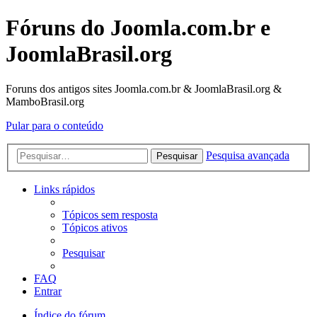
Fóruns do Joomla.com.br e
JoomlaBrasil.org
Foruns dos antigos sites Joomla.com.br & JoomlaBrasil.org &
MamboBrasil.org
Pular para o conteúdo
Pesquisa avançada
Pesquisar
Links rápidos
Tópicos sem resposta
Tópicos ativos
Pesquisar
FAQ
Entrar
Índice do fórum