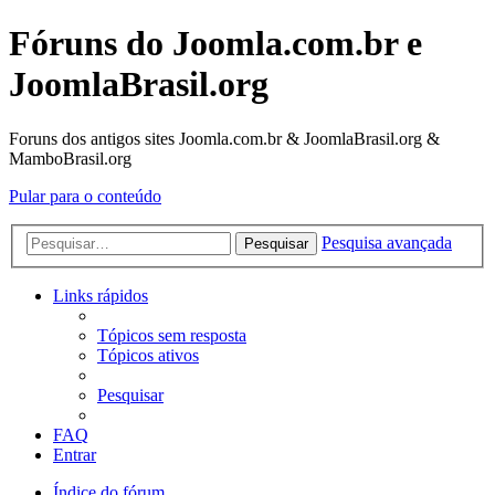
Fóruns do Joomla.com.br e
JoomlaBrasil.org
Foruns dos antigos sites Joomla.com.br & JoomlaBrasil.org &
MamboBrasil.org
Pular para o conteúdo
Pesquisa avançada
Pesquisar
Links rápidos
Tópicos sem resposta
Tópicos ativos
Pesquisar
FAQ
Entrar
Índice do fórum