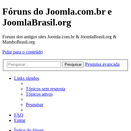
Fóruns do Joomla.com.br e
JoomlaBrasil.org
Foruns dos antigos sites Joomla.com.br & JoomlaBrasil.org &
MamboBrasil.org
Pular para o conteúdo
Pesquisa avançada
Pesquisar
Links rápidos
Tópicos sem resposta
Tópicos ativos
Pesquisar
FAQ
Entrar
Índice do fórum