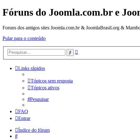
Fóruns do Joomla.com.br e Joo
Foruns dos antigos sites Joomla.com.br & JoomlaBrasil.org & Mambo
Pular para o conteúdo
Pesquisa
Pesquisar
avançada
Links rápidos
Tópicos sem resposta
Tópicos ativos
Pesquisar
FAQ
Entrar
Índice do fórum
Pesquisar