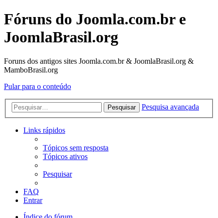
Fóruns do Joomla.com.br e
JoomlaBrasil.org
Foruns dos antigos sites Joomla.com.br & JoomlaBrasil.org &
MamboBrasil.org
Pular para o conteúdo
Pesquisa avançada
Pesquisar
Links rápidos
Tópicos sem resposta
Tópicos ativos
Pesquisar
FAQ
Entrar
Índice do fórum