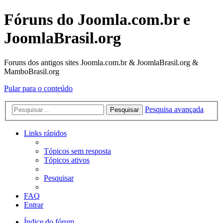
Fóruns do Joomla.com.br e
JoomlaBrasil.org
Foruns dos antigos sites Joomla.com.br & JoomlaBrasil.org &
MamboBrasil.org
Pular para o conteúdo
Pesquisa avançada
Pesquisar
Links rápidos
Tópicos sem resposta
Tópicos ativos
Pesquisar
FAQ
Entrar
Índice do fórum