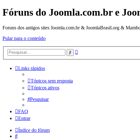
Fóruns do Joomla.com.br e Joo
Foruns dos antigos sites Joomla.com.br & JoomlaBrasil.org & Mambo
Pular para o conteúdo
Pesquisa
Pesquisar
avançada
Links rápidos
Tópicos sem resposta
Tópicos ativos
Pesquisar
FAQ
Entrar
Índice do fórum
Pesquisar