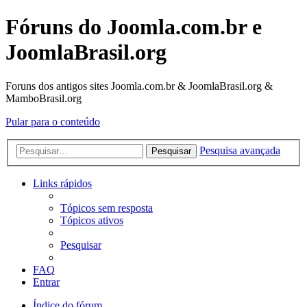
Fóruns do Joomla.com.br e
JoomlaBrasil.org
Foruns dos antigos sites Joomla.com.br & JoomlaBrasil.org &
MamboBrasil.org
Pular para o conteúdo
Pesquisa avançada
Pesquisar
Links rápidos
Tópicos sem resposta
Tópicos ativos
Pesquisar
FAQ
Entrar
Índice do fórum