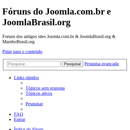
Fóruns do Joomla.com.br e
JoomlaBrasil.org
Foruns dos antigos sites Joomla.com.br & JoomlaBrasil.org &
MamboBrasil.org
Pular para o conteúdo
Pesquisa avançada
Pesquisar
Links rápidos
Tópicos sem resposta
Tópicos ativos
Pesquisar
FAQ
Entrar
Índice do fórum