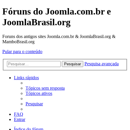
Fóruns do Joomla.com.br e
JoomlaBrasil.org
Foruns dos antigos sites Joomla.com.br & JoomlaBrasil.org &
MamboBrasil.org
Pular para o conteúdo
Pesquisa avançada
Pesquisar
Links rápidos
Tópicos sem resposta
Tópicos ativos
Pesquisar
FAQ
Entrar
Índice do fórum