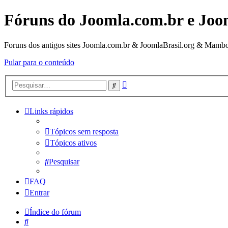
Fóruns do Joomla.com.br e Joo
Foruns dos antigos sites Joomla.com.br & JoomlaBrasil.org & Mambo
Pular para o conteúdo
Pesquisa
Pesquisar
avançada
Links rápidos
Tópicos sem resposta
Tópicos ativos
Pesquisar
FAQ
Entrar
Índice do fórum
Pesquisar