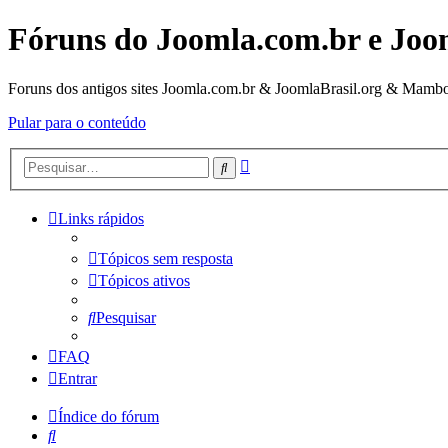
Fóruns do Joomla.com.br e Joo
Foruns dos antigos sites Joomla.com.br & JoomlaBrasil.org & Mambo
Pular para o conteúdo
Pesquisa
Pesquisar
avançada
Links rápidos
Tópicos sem resposta
Tópicos ativos
Pesquisar
FAQ
Entrar
Índice do fórum
Pesquisar