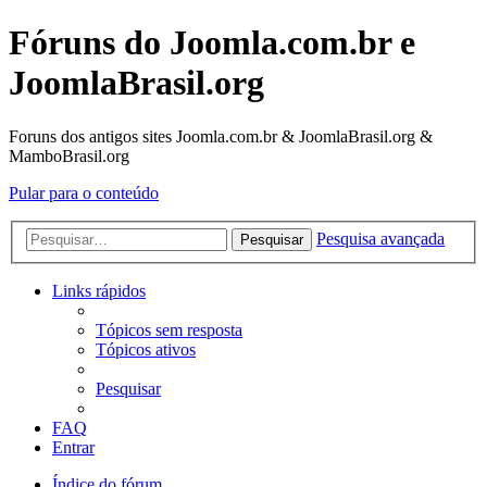
Fóruns do Joomla.com.br e
JoomlaBrasil.org
Foruns dos antigos sites Joomla.com.br & JoomlaBrasil.org &
MamboBrasil.org
Pular para o conteúdo
Pesquisa avançada
Pesquisar
Links rápidos
Tópicos sem resposta
Tópicos ativos
Pesquisar
FAQ
Entrar
Índice do fórum