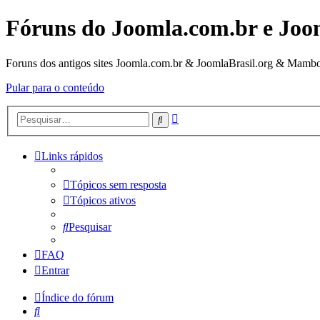
Fóruns do Joomla.com.br e Joo
Foruns dos antigos sites Joomla.com.br & JoomlaBrasil.org & Mambo
Pular para o conteúdo
Pesquisa
Pesquisar
avançada
Links rápidos
Tópicos sem resposta
Tópicos ativos
Pesquisar
FAQ
Entrar
Índice do fórum
Pesquisar