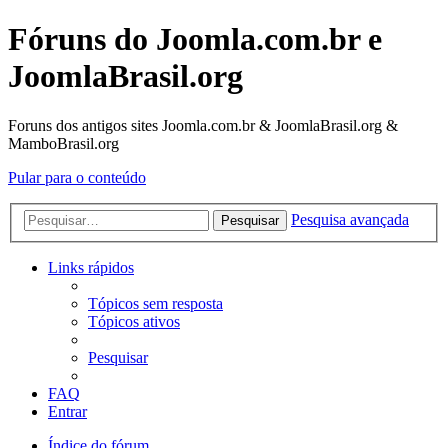
Fóruns do Joomla.com.br e
JoomlaBrasil.org
Foruns dos antigos sites Joomla.com.br & JoomlaBrasil.org &
MamboBrasil.org
Pular para o conteúdo
Pesquisa avançada
Pesquisar
Links rápidos
Tópicos sem resposta
Tópicos ativos
Pesquisar
FAQ
Entrar
Índice do fórum