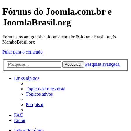
Fóruns do Joomla.com.br e
JoomlaBrasil.org
Foruns dos antigos sites Joomla.com.br & JoomlaBrasil.org &
MamboBrasil.org
Pular para o conteúdo
Pesquisa avançada
Pesquisar
Links rápidos
Tópicos sem resposta
Tópicos ativos
Pesquisar
FAQ
Entrar
Índice do fórum