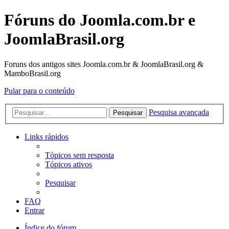
Fóruns do Joomla.com.br e
JoomlaBrasil.org
Foruns dos antigos sites Joomla.com.br & JoomlaBrasil.org &
MamboBrasil.org
Pular para o conteúdo
Pesquisa avançada
Pesquisar
Links rápidos
Tópicos sem resposta
Tópicos ativos
Pesquisar
FAQ
Entrar
Índice do fórum