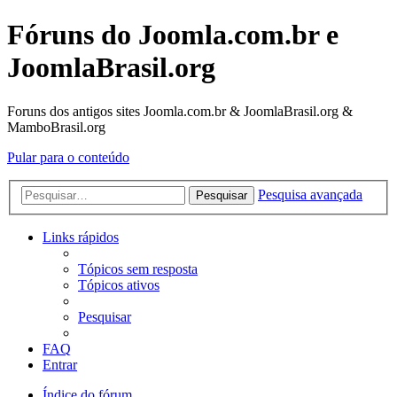
Fóruns do Joomla.com.br e
JoomlaBrasil.org
Foruns dos antigos sites Joomla.com.br & JoomlaBrasil.org &
MamboBrasil.org
Pular para o conteúdo
Pesquisa avançada
Pesquisar
Links rápidos
Tópicos sem resposta
Tópicos ativos
Pesquisar
FAQ
Entrar
Índice do fórum