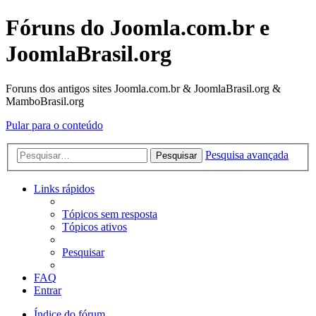
Fóruns do Joomla.com.br e
JoomlaBrasil.org
Foruns dos antigos sites Joomla.com.br & JoomlaBrasil.org &
MamboBrasil.org
Pular para o conteúdo
Pesquisa avançada
Pesquisar
Links rápidos
Tópicos sem resposta
Tópicos ativos
Pesquisar
FAQ
Entrar
Índice do fórum