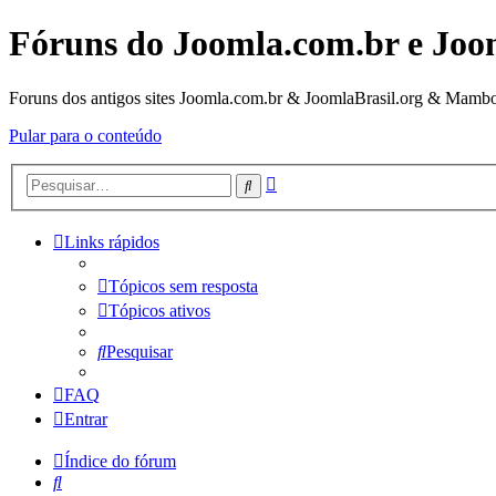
Fóruns do Joomla.com.br e Joo
Foruns dos antigos sites Joomla.com.br & JoomlaBrasil.org & Mambo
Pular para o conteúdo
Pesquisa
Pesquisar
avançada
Links rápidos
Tópicos sem resposta
Tópicos ativos
Pesquisar
FAQ
Entrar
Índice do fórum
Pesquisar