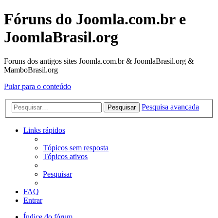
Fóruns do Joomla.com.br e
JoomlaBrasil.org
Foruns dos antigos sites Joomla.com.br & JoomlaBrasil.org &
MamboBrasil.org
Pular para o conteúdo
Pesquisa avançada
Pesquisar
Links rápidos
Tópicos sem resposta
Tópicos ativos
Pesquisar
FAQ
Entrar
Índice do fórum