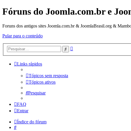
Fóruns do Joomla.com.br e Joo
Foruns dos antigos sites Joomla.com.br & JoomlaBrasil.org & Mambo
Pular para o conteúdo
Pesquisa
Pesquisar
avançada
Links rápidos
Tópicos sem resposta
Tópicos ativos
Pesquisar
FAQ
Entrar
Índice do fórum
Pesquisar