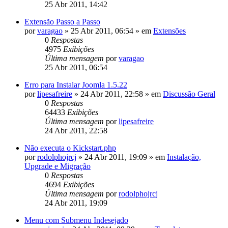
25 Abr 2011, 14:42
Extensão Passo a Passo
por
varagao
»
25 Abr 2011, 06:54
» em
Extensões
0
Respostas
4975
Exibições
Última mensagem
por
varagao
25 Abr 2011, 06:54
Erro para Instalar Joomla 1.5.22
por
lipesafreire
»
24 Abr 2011, 22:58
» em
Discussão Geral
0
Respostas
64433
Exibições
Última mensagem
por
lipesafreire
24 Abr 2011, 22:58
Não executa o Kickstart.php
por
rodolphojrcj
»
24 Abr 2011, 19:09
» em
Instalação,
Upgrade e Migração
0
Respostas
4694
Exibições
Última mensagem
por
rodolphojrcj
24 Abr 2011, 19:09
Menu com Submenu Indesejado