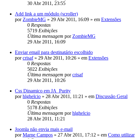
30 Abr 2011, 23:55
Add link a um módulo (scroller)
por
ZombieMG
»
29 Abr 2011, 16:09
» em
Extensões
0
Respostas
5719
Exibições
Última mensagem
por
ZombieMG
29 Abr 2011, 16:09
Enviar email para destinatário escolhido
por
crisaf
»
29 Abr 2011, 10:26
» em
Extensões
0
Respostas
5022
Exibições
Última mensagem
por
crisaf
29 Abr 2011, 10:26
Css Dinamico em JA_Purity
por
hlghelcio
»
28 Abr 2011, 11:21
» em
Discussão Geral
0
Respostas
5178
Exibições
Última mensagem
por
hlghelcio
28 Abr 2011, 11:21
Joomla não envia mais e-mail
por
Marne Campos
»
27 Abr 2011, 17:12
» em
Como utilizar