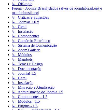
↳ Off-topic
Fórum - Joomla!Brasil (dados salvos de joomlabrasil.org e
mambobrasil.org)
↳ Críticas e Sugestões
↳ Joomla! 1.0.x
↳ Geral
↳ Instalação
↳ Componentes
↳ Comércio Eletrônico
↳ Sistema de Comunicação
↳ Zoom Gallery
↳ Módulos
↳ Mambots
↳ Temas e Design
↳ Documentação
↳ Joomla! 1.5
↳ Geral
↳ Instalação
↳ Migração e Atualização
↳ Administração do Joomla 1.5
↳ Componentes - 1.5
↳ Módulos - 1.5
↳ Plugins - 1.5