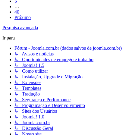
5
…
40
Próximo
Pesquisa avançada
Ir para
Fórum - Joomla.com.br (dados salvos de joomla.com.br)
↳ Avisos e notícias
↳ Oportunidades de emprego e trabalho
↳ Joomla! 1.5
↳ Como utilizar
↳ Instalação, Upgrade e Migração
↳ Extensões
↳ Templates
↳ Tradução
↳ Segurança e Performance
↳ Programação e Desenvolvimento
↳ Sites dos Usuários
↳ Joomla! 1.0
↳ Joomla.com.br
↳ Discussão Geral
↳ Nosso site