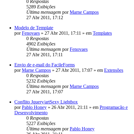
0
Respostas
5289
Exibições
Última mensagem
por
Marne Campos
27 Abr 2011, 17:12
Modelo de Template
por
Fenovaes
»
27 Abr 2011, 17:11
» em
Templates
0
Respostas
4902
Exibições
Última mensagem
por
Fenovaes
27 Abr 2011, 17:11
Envio de e-mail do FacileForms
por
Marne Campos
»
27 Abr 2011, 17:07
» em
Extensões
0
Respostas
5232
Exibições
Última mensagem
por
Marne Campos
27 Abr 2011, 17:07
Conflito Jquery/artSexy Lightbox
por
Pablo Honey
»
26 Abr 2011, 21:11
» em
Programação e
Desenvolvimento
0
Respostas
5227
Exibições
Última mensagem
por
Pablo Honey