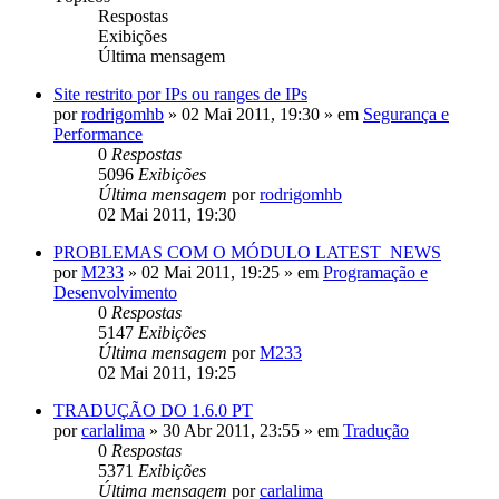
Respostas
Exibições
Última mensagem
Site restrito por IPs ou ranges de IPs
por
rodrigomhb
»
02 Mai 2011, 19:30
» em
Segurança e
Performance
0
Respostas
5096
Exibições
Última mensagem
por
rodrigomhb
02 Mai 2011, 19:30
PROBLEMAS COM O MÓDULO LATEST_NEWS
por
M233
»
02 Mai 2011, 19:25
» em
Programação e
Desenvolvimento
0
Respostas
5147
Exibições
Última mensagem
por
M233
02 Mai 2011, 19:25
TRADUÇÃO DO 1.6.0 PT
por
carlalima
»
30 Abr 2011, 23:55
» em
Tradução
0
Respostas
5371
Exibições
Última mensagem
por
carlalima