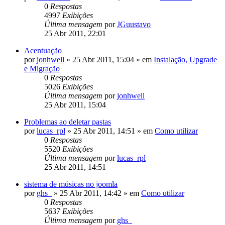
0
Respostas
4997
Exibições
Última mensagem
por
JGuustavo
25 Abr 2011, 22:01
Acentuação
por
jonhwell
»
25 Abr 2011, 15:04
» em
Instalação, Upgrade
e Migração
0
Respostas
5026
Exibições
Última mensagem
por
jonhwell
25 Abr 2011, 15:04
Problemas ao deletar pastas
por
lucas_rpl
»
25 Abr 2011, 14:51
» em
Como utilizar
0
Respostas
5520
Exibições
Última mensagem
por
lucas_rpl
25 Abr 2011, 14:51
sistema de músicas no joomla
por
ghs_
»
25 Abr 2011, 14:42
» em
Como utilizar
0
Respostas
5637
Exibições
Última mensagem
por
ghs_