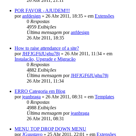
26 Abr 2011, 21:11
POR FAVOR - AJUDEM!!!
por
anfdesign
»
26 Abr 2011, 18:35
» em
Extensões
0
Respostas
4959
Exibições
Última mensagem
por
anfdesign
26 Abr 2011, 18:35
How to raise attendance of a site?
por
JHFJGF6JUghu78j
»
26 Abr 2011, 11:34
» em
Instalação, Upgrade e Migração
0
Respostas
4882
Exibições
Última mensagem
por
JHFJGF6JUghu78j
26 Abr 2011, 11:34
ERRO Categoria em Blog
por
jeanbraga
»
26 Abr 2011, 08:31
» em
Templates
0
Respostas
4988
Exibições
Última mensagem
por
jeanbraga
26 Abr 2011, 08:31
MENU TOP DROP DOWN MENU
por
JGuustavo
»
25 Abr 2011, 22:01
» em
Extensões