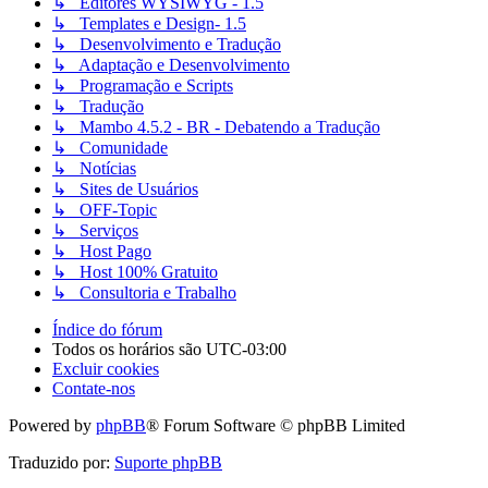
↳ Editores WYSIWYG - 1.5
↳ Templates e Design- 1.5
↳ Desenvolvimento e Tradução
↳ Adaptação e Desenvolvimento
↳ Programação e Scripts
↳ Tradução
↳ Mambo 4.5.2 - BR - Debatendo a Tradução
↳ Comunidade
↳ Notícias
↳ Sites de Usuários
↳ OFF-Topic
↳ Serviços
↳ Host Pago
↳ Host 100% Gratuito
↳ Consultoria e Trabalho
Índice do fórum
Todos os horários são
UTC-03:00
Excluir cookies
Contate-nos
Powered by
phpBB
® Forum Software © phpBB Limited
Traduzido por:
Suporte phpBB