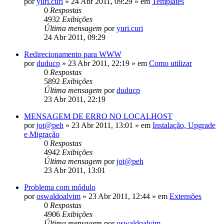
por
yuri.curi
»
24 Abr 2011, 09:29
» em
Templates
0
Respostas
4932
Exibições
Última mensagem
por
yuri.curi
24 Abr 2011, 09:29
Redirecionamento para WWW
por
duducp
»
23 Abr 2011, 22:19
» em
Como utilizar
0
Respostas
5892
Exibições
Última mensagem
por
duducp
23 Abr 2011, 22:19
MENSAGEM DE ERRO NO LOCALHOST
por
jot@peh
»
23 Abr 2011, 13:01
» em
Instalação, Upgrade
e Migração
0
Respostas
4942
Exibições
Última mensagem
por
jot@peh
23 Abr 2011, 13:01
Problema com módulo
por
oswaldoalvim
»
23 Abr 2011, 12:44
» em
Extensões
0
Respostas
4906
Exibições
Última mensagem
por
oswaldoalvim