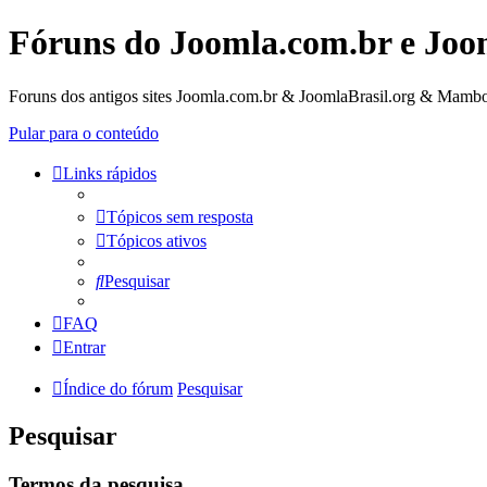
Fóruns do Joomla.com.br e Joo
Foruns dos antigos sites Joomla.com.br & JoomlaBrasil.org & Mambo
Pular para o conteúdo
Links rápidos
Tópicos sem resposta
Tópicos ativos
Pesquisar
FAQ
Entrar
Índice do fórum
Pesquisar
Pesquisar
Termos da pesquisa