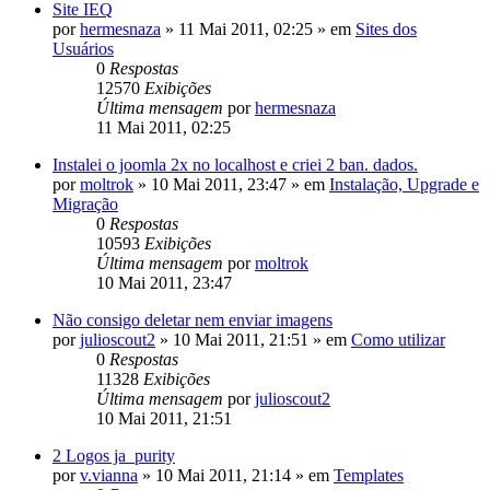
Site IEQ
por
hermesnaza
»
11 Mai 2011, 02:25
» em
Sites dos
Usuários
0
Respostas
12570
Exibições
Última mensagem
por
hermesnaza
11 Mai 2011, 02:25
Instalei o joomla 2x no localhost e criei 2 ban. dados.
por
moltrok
»
10 Mai 2011, 23:47
» em
Instalação, Upgrade e
Migração
0
Respostas
10593
Exibições
Última mensagem
por
moltrok
10 Mai 2011, 23:47
Não consigo deletar nem enviar imagens
por
julioscout2
»
10 Mai 2011, 21:51
» em
Como utilizar
0
Respostas
11328
Exibições
Última mensagem
por
julioscout2
10 Mai 2011, 21:51
2 Logos ja_purity
por
v.vianna
»
10 Mai 2011, 21:14
» em
Templates