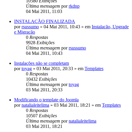
10580
Exibições
Última mensagem
por
rkdnp
04 Mai 2011, 11:03
INSTALAÇÃO FINALIZADA
por
rsussumo
»
04 Mai 2011, 10:43
» em
Instalação, Upgrade
e Migração
0
Respostas
9928
Exibições
Última mensagem
por
rsussumo
04 Mai 2011, 10:43
Instalações não se completam
por
toyag
»
03 Mai 2011, 20:33
» em
Templates
0
Respostas
10432
Exibições
Última mensagem
por
toyag
03 Mai 2011, 20:33
Modificando o template do Joomla
por
natalialeitelima
»
03 Mai 2011, 18:21
» em
Templates
0
Respostas
10507
Exibições
Última mensagem
por
natalialeitelima
03 Mai 2011, 18:21