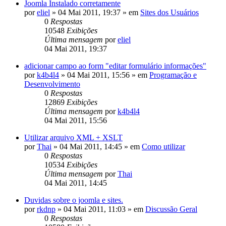
Joomla Instalado corretamente
por
eliel
»
04 Mai 2011, 19:37
» em
Sites dos Usuários
0
Respostas
10548
Exibições
Última mensagem
por
eliel
04 Mai 2011, 19:37
adicionar campo ao form "editar formulário informações"
por
k4b4l4
»
04 Mai 2011, 15:56
» em
Programação e
Desenvolvimento
0
Respostas
12869
Exibições
Última mensagem
por
k4b4l4
04 Mai 2011, 15:56
Utilizar arquivo XML + XSLT
por
Thai
»
04 Mai 2011, 14:45
» em
Como utilizar
0
Respostas
10534
Exibições
Última mensagem
por
Thai
04 Mai 2011, 14:45
Duvidas sobre o joomla e sites.
por
rkdnp
»
04 Mai 2011, 11:03
» em
Discussão Geral
0
Respostas