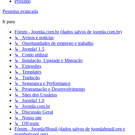
Próximo
Pesquisa avançada
Ir para
Fórum - Joomla.com.br (dados salvos de joomla.com.br)
↳ Avisos e notícias
↳ Oportunidades de emprego e trabalho
↳ Joomla! 1.5
↳ Como utilizar
↳ Instalação, Upgrade e Migração
↳ Extensões
↳ Templates
↳ Tradução
↳ Segurança e Performance
↳ Programação e Desenvolvimento
↳ Sites dos Usuários
↳ Joomla! 1.0
↳ Joomla.com.br
↳ Discussão Geral
↳ Nosso site
↳ Off-topic
Fórum - Joomla!Brasil (dados salvos de joomlabrasil.org e
mambobrasil.org)