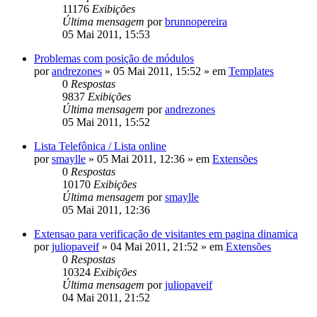
11176
Exibições
Última mensagem
por
brunnopereira
05 Mai 2011, 15:53
Problemas com posição de módulos
por
andrezones
»
05 Mai 2011, 15:52
» em
Templates
0
Respostas
9837
Exibições
Última mensagem
por
andrezones
05 Mai 2011, 15:52
Lista Telefônica / Lista online
por
smaylle
»
05 Mai 2011, 12:36
» em
Extensões
0
Respostas
10170
Exibições
Última mensagem
por
smaylle
05 Mai 2011, 12:36
Extensao para verificação de visitantes em pagina dinamica
por
juliopaveif
»
04 Mai 2011, 21:52
» em
Extensões
0
Respostas
10324
Exibições
Última mensagem
por
juliopaveif
04 Mai 2011, 21:52