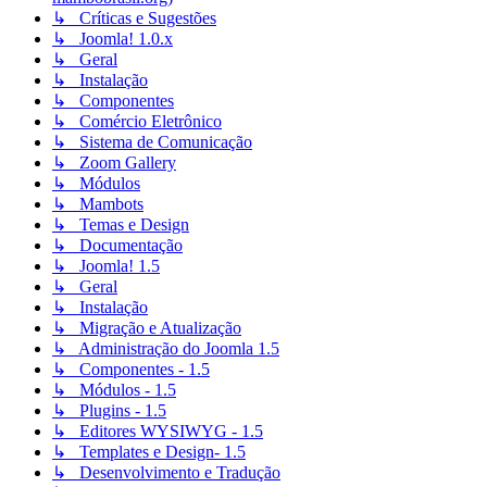
↳ Críticas e Sugestões
↳ Joomla! 1.0.x
↳ Geral
↳ Instalação
↳ Componentes
↳ Comércio Eletrônico
↳ Sistema de Comunicação
↳ Zoom Gallery
↳ Módulos
↳ Mambots
↳ Temas e Design
↳ Documentação
↳ Joomla! 1.5
↳ Geral
↳ Instalação
↳ Migração e Atualização
↳ Administração do Joomla 1.5
↳ Componentes - 1.5
↳ Módulos - 1.5
↳ Plugins - 1.5
↳ Editores WYSIWYG - 1.5
↳ Templates e Design- 1.5
↳ Desenvolvimento e Tradução