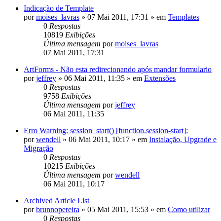
Indicação de Template
por
moises_lavras
»
07 Mai 2011, 17:31
» em
Templates
0
Respostas
10819
Exibições
Última mensagem
por
moises_lavras
07 Mai 2011, 17:31
ArtForms - Não esta redirecionando após mandar formulario
por
jeffrey
»
06 Mai 2011, 11:35
» em
Extensões
0
Respostas
9758
Exibições
Última mensagem
por
jeffrey
06 Mai 2011, 11:35
Erro Warning: session_start() [function.session-start]:
por
wendell
»
06 Mai 2011, 10:17
» em
Instalação, Upgrade e
Migração
0
Respostas
10215
Exibições
Última mensagem
por
wendell
06 Mai 2011, 10:17
Archived Article List
por
brunnopereira
»
05 Mai 2011, 15:53
» em
Como utilizar
0
Respostas