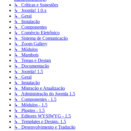
↳ Críticas e Sugestões
↳ Joomla! 1.0.x
↳ Geral
↳ Instalação
↳ Componentes
↳ Comércio Eletrônico
↳ Sistema de Comunicação
↳ Zoom Gallery
↳ Módulos
↳ Mambots
↳ Temas e Design
↳ Documentação
↳ Joomla! 1.5
↳ Geral
↳ Instalação
↳ Migração e Atualização
↳ Administração do Joomla 1.5
↳ Componentes - 1.5
↳ Módulos - 1.5
↳ Plugins - 1.5
↳ Editores WYSIWYG - 1.5
↳ Templates e Design- 1.5
↳ Desenvolvimento e Tradução