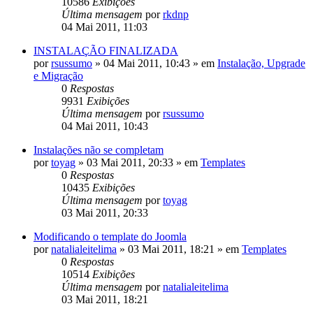
10586
Exibições
Última mensagem
por
rkdnp
04 Mai 2011, 11:03
INSTALAÇÃO FINALIZADA
por
rsussumo
»
04 Mai 2011, 10:43
» em
Instalação, Upgrade
e Migração
0
Respostas
9931
Exibições
Última mensagem
por
rsussumo
04 Mai 2011, 10:43
Instalações não se completam
por
toyag
»
03 Mai 2011, 20:33
» em
Templates
0
Respostas
10435
Exibições
Última mensagem
por
toyag
03 Mai 2011, 20:33
Modificando o template do Joomla
por
natalialeitelima
»
03 Mai 2011, 18:21
» em
Templates
0
Respostas
10514
Exibições
Última mensagem
por
natalialeitelima
03 Mai 2011, 18:21