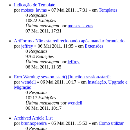
Indicação de Template
por
moises_lavras
»
07 Mai 2011, 17:31
» em
Templates
0
Respostas
10822
Exibições
Última mensagem
por
moises_lavras
07 Mai 2011, 17:31
ArtForms - Não esta redirecionando após mandar formulario
por
jeffrey
»
06 Mai 2011, 11:35
» em
Extensões
0
Respostas
9764
Exibições
Última mensagem
por
jeffrey
06 Mai 2011, 11:35
Erro Warning: session_start() [function.session-start]:
por
wendell
»
06 Mai 2011, 10:17
» em
Instalação, Upgrade e
Migração
0
Respostas
10217
Exibições
Última mensagem
por
wendell
06 Mai 2011, 10:17
Archived Article List
por
brunnopereira
»
05 Mai 2011, 15:53
» em
Como utilizar
0
Respostas