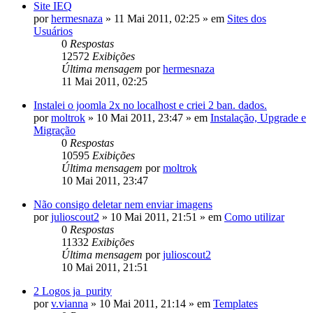
Site IEQ
por
hermesnaza
»
11 Mai 2011, 02:25
» em
Sites dos
Usuários
0
Respostas
12572
Exibições
Última mensagem
por
hermesnaza
11 Mai 2011, 02:25
Instalei o joomla 2x no localhost e criei 2 ban. dados.
por
moltrok
»
10 Mai 2011, 23:47
» em
Instalação, Upgrade e
Migração
0
Respostas
10595
Exibições
Última mensagem
por
moltrok
10 Mai 2011, 23:47
Não consigo deletar nem enviar imagens
por
julioscout2
»
10 Mai 2011, 21:51
» em
Como utilizar
0
Respostas
11332
Exibições
Última mensagem
por
julioscout2
10 Mai 2011, 21:51
2 Logos ja_purity
por
v.vianna
»
10 Mai 2011, 21:14
» em
Templates