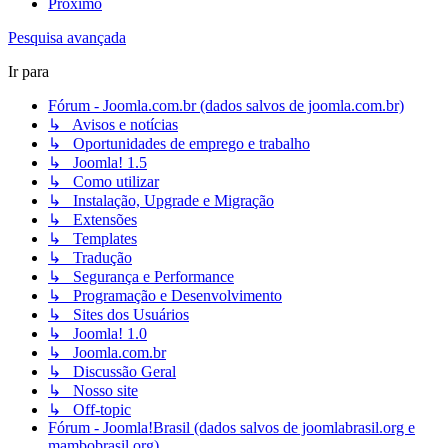
Próximo
Pesquisa avançada
Ir para
Fórum - Joomla.com.br (dados salvos de joomla.com.br)
↳ Avisos e notícias
↳ Oportunidades de emprego e trabalho
↳ Joomla! 1.5
↳ Como utilizar
↳ Instalação, Upgrade e Migração
↳ Extensões
↳ Templates
↳ Tradução
↳ Segurança e Performance
↳ Programação e Desenvolvimento
↳ Sites dos Usuários
↳ Joomla! 1.0
↳ Joomla.com.br
↳ Discussão Geral
↳ Nosso site
↳ Off-topic
Fórum - Joomla!Brasil (dados salvos de joomlabrasil.org e
mambobrasil.org)