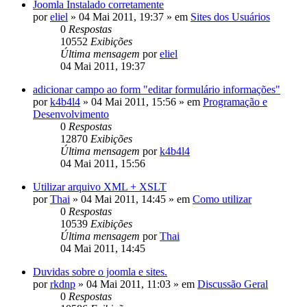
Joomla Instalado corretamente
por
eliel
»
04 Mai 2011, 19:37
» em
Sites dos Usuários
0
Respostas
10552
Exibições
Última mensagem
por
eliel
04 Mai 2011, 19:37
adicionar campo ao form "editar formulário informações"
por
k4b4l4
»
04 Mai 2011, 15:56
» em
Programação e
Desenvolvimento
0
Respostas
12870
Exibições
Última mensagem
por
k4b4l4
04 Mai 2011, 15:56
Utilizar arquivo XML + XSLT
por
Thai
»
04 Mai 2011, 14:45
» em
Como utilizar
0
Respostas
10539
Exibições
Última mensagem
por
Thai
04 Mai 2011, 14:45
Duvidas sobre o joomla e sites.
por
rkdnp
»
04 Mai 2011, 11:03
» em
Discussão Geral
0
Respostas