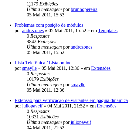
11179
Exibições
Última mensagem
por
brunnopereira
05 Mai 2011, 15:53
Problemas com posição de módulos
por
andrezones
»
05 Mai 2011, 15:52
» em
Templates
0
Respostas
9842
Exibições
Última mensagem
por
andrezones
05 Mai 2011, 15:52
Lista Telefônica / Lista online
por
smaylle
»
05 Mai 2011, 12:36
» em
Extensões
0
Respostas
10179
Exibições
Última mensagem
por
smaylle
05 Mai 2011, 12:36
Extensao para verificação de visitantes em pagina dinamica
por
juliopaveif
»
04 Mai 2011, 21:52
» em
Extensões
0
Respostas
10331
Exibições
Última mensagem
por
juliopaveif
04 Mai 2011, 21:52