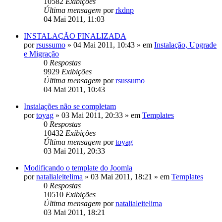
10582
Exibições
Última mensagem
por
rkdnp
04 Mai 2011, 11:03
INSTALAÇÃO FINALIZADA
por
rsussumo
»
04 Mai 2011, 10:43
» em
Instalação, Upgrade
e Migração
0
Respostas
9929
Exibições
Última mensagem
por
rsussumo
04 Mai 2011, 10:43
Instalações não se completam
por
toyag
»
03 Mai 2011, 20:33
» em
Templates
0
Respostas
10432
Exibições
Última mensagem
por
toyag
03 Mai 2011, 20:33
Modificando o template do Joomla
por
natalialeitelima
»
03 Mai 2011, 18:21
» em
Templates
0
Respostas
10510
Exibições
Última mensagem
por
natalialeitelima
03 Mai 2011, 18:21