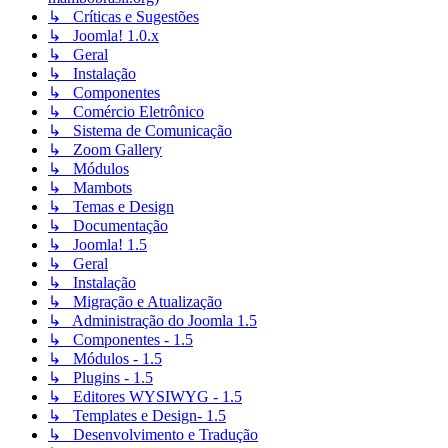
↳ Críticas e Sugestões
↳ Joomla! 1.0.x
↳ Geral
↳ Instalação
↳ Componentes
↳ Comércio Eletrônico
↳ Sistema de Comunicação
↳ Zoom Gallery
↳ Módulos
↳ Mambots
↳ Temas e Design
↳ Documentação
↳ Joomla! 1.5
↳ Geral
↳ Instalação
↳ Migração e Atualização
↳ Administração do Joomla 1.5
↳ Componentes - 1.5
↳ Módulos - 1.5
↳ Plugins - 1.5
↳ Editores WYSIWYG - 1.5
↳ Templates e Design- 1.5
↳ Desenvolvimento e Tradução