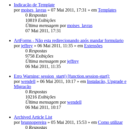
Indicação de Template
por
moises_lavras
»
07 Mai 2011, 17:31
» em
Templates
0
Respostas
10819
Exibições
Última mensagem
por
moises_lavras
07 Mai 2011, 17:31
ArtForms - Não esta redirecionando após mandar formulario
por
jeffrey
»
06 Mai 2011, 11:35
» em
Extensões
0
Respostas
9758
Exibições
Última mensagem
por
jeffrey
06 Mai 2011, 11:35
Erro Warning: session_start() [function.session-start]:
por
wendell
»
06 Mai 2011, 10:17
» em
Instalação, Upgrade e
Migração
0
Respostas
10216
Exibições
Última mensagem
por
wendell
06 Mai 2011, 10:17
Archived Article List
por
brunnopereira
»
05 Mai 2011, 15:53
» em
Como utilizar
0
Respostas