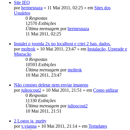
Site IEQ
por
hermesnaza
»
11 Mai 2011, 02:25
» em
Sites dos
Usuários
0
Respostas
12570
Exibições
Última mensagem
por
hermesnaza
11 Mai 2011, 02:25
Instalei o joomla 2x no localhost e criei 2 ban. dados.
por
moltrok
»
10 Mai 2011, 23:47
» em
Instalação, Upgrade e
Migração
0
Respostas
10593
Exibições
Última mensagem
por
moltrok
10 Mai 2011, 23:47
Não consigo deletar nem enviar imagens
por
julioscout2
»
10 Mai 2011, 21:51
» em
Como utilizar
0
Respostas
11330
Exibições
Última mensagem
por
julioscout2
10 Mai 2011, 21:51
2 Logos ja_purity
por
v.vianna
»
10 Mai 2011, 21:14
» em
Templates