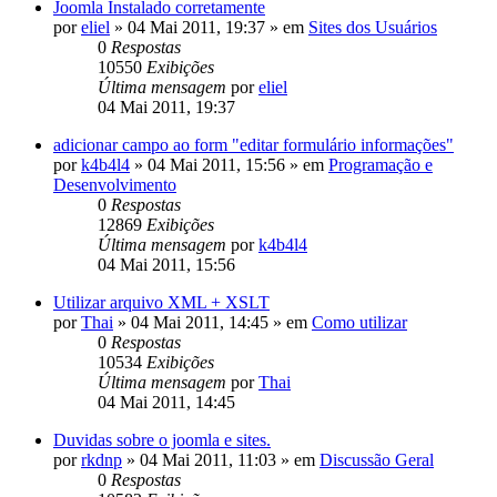
Joomla Instalado corretamente
por
eliel
»
04 Mai 2011, 19:37
» em
Sites dos Usuários
0
Respostas
10550
Exibições
Última mensagem
por
eliel
04 Mai 2011, 19:37
adicionar campo ao form "editar formulário informações"
por
k4b4l4
»
04 Mai 2011, 15:56
» em
Programação e
Desenvolvimento
0
Respostas
12869
Exibições
Última mensagem
por
k4b4l4
04 Mai 2011, 15:56
Utilizar arquivo XML + XSLT
por
Thai
»
04 Mai 2011, 14:45
» em
Como utilizar
0
Respostas
10534
Exibições
Última mensagem
por
Thai
04 Mai 2011, 14:45
Duvidas sobre o joomla e sites.
por
rkdnp
»
04 Mai 2011, 11:03
» em
Discussão Geral
0
Respostas