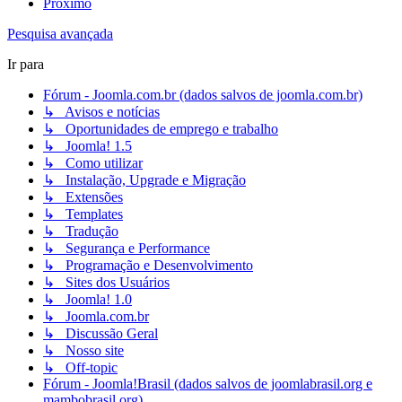
Próximo
Pesquisa avançada
Ir para
Fórum - Joomla.com.br (dados salvos de joomla.com.br)
↳ Avisos e notícias
↳ Oportunidades de emprego e trabalho
↳ Joomla! 1.5
↳ Como utilizar
↳ Instalação, Upgrade e Migração
↳ Extensões
↳ Templates
↳ Tradução
↳ Segurança e Performance
↳ Programação e Desenvolvimento
↳ Sites dos Usuários
↳ Joomla! 1.0
↳ Joomla.com.br
↳ Discussão Geral
↳ Nosso site
↳ Off-topic
Fórum - Joomla!Brasil (dados salvos de joomlabrasil.org e
mambobrasil.org)