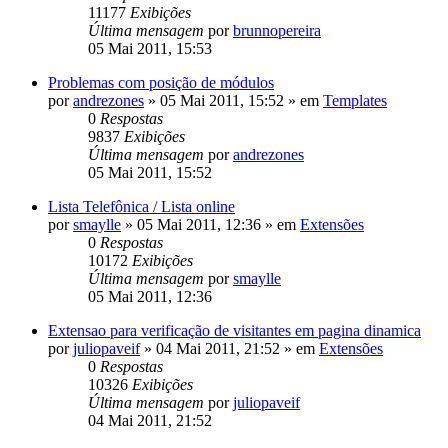
11177
Exibições
Última mensagem
por
brunnopereira
05 Mai 2011, 15:53
Problemas com posição de módulos
por
andrezones
»
05 Mai 2011, 15:52
» em
Templates
0
Respostas
9837
Exibições
Última mensagem
por
andrezones
05 Mai 2011, 15:52
Lista Telefônica / Lista online
por
smaylle
»
05 Mai 2011, 12:36
» em
Extensões
0
Respostas
10172
Exibições
Última mensagem
por
smaylle
05 Mai 2011, 12:36
Extensao para verificação de visitantes em pagina dinamica
por
juliopaveif
»
04 Mai 2011, 21:52
» em
Extensões
0
Respostas
10326
Exibições
Última mensagem
por
juliopaveif
04 Mai 2011, 21:52