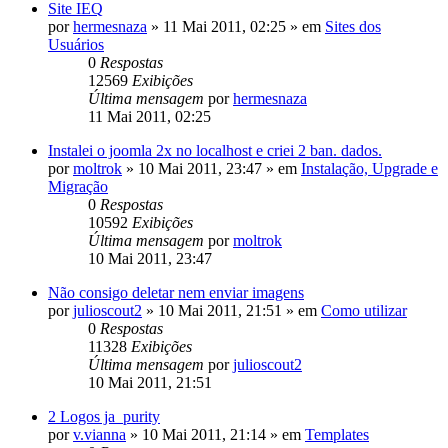
Site IEQ
por
hermesnaza
»
11 Mai 2011, 02:25
» em
Sites dos
Usuários
0
Respostas
12569
Exibições
Última mensagem
por
hermesnaza
11 Mai 2011, 02:25
Instalei o joomla 2x no localhost e criei 2 ban. dados.
por
moltrok
»
10 Mai 2011, 23:47
» em
Instalação, Upgrade e
Migração
0
Respostas
10592
Exibições
Última mensagem
por
moltrok
10 Mai 2011, 23:47
Não consigo deletar nem enviar imagens
por
julioscout2
»
10 Mai 2011, 21:51
» em
Como utilizar
0
Respostas
11328
Exibições
Última mensagem
por
julioscout2
10 Mai 2011, 21:51
2 Logos ja_purity
por
v.vianna
»
10 Mai 2011, 21:14
» em
Templates