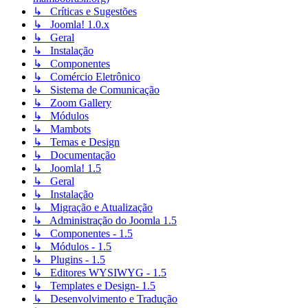
↳ Críticas e Sugestões
↳ Joomla! 1.0.x
↳ Geral
↳ Instalação
↳ Componentes
↳ Comércio Eletrônico
↳ Sistema de Comunicação
↳ Zoom Gallery
↳ Módulos
↳ Mambots
↳ Temas e Design
↳ Documentação
↳ Joomla! 1.5
↳ Geral
↳ Instalação
↳ Migração e Atualização
↳ Administração do Joomla 1.5
↳ Componentes - 1.5
↳ Módulos - 1.5
↳ Plugins - 1.5
↳ Editores WYSIWYG - 1.5
↳ Templates e Design- 1.5
↳ Desenvolvimento e Tradução