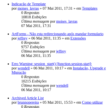
Indicação de Template
por
moises_lavras
»
07 Mai 2011, 17:31
» em
Templates
0
Respostas
10818
Exibições
Última mensagem
por
moises_lavras
07 Mai 2011, 17:31
ArtForms - Não esta redirecionando após mandar formulario
por
jeffrey
»
06 Mai 2011, 11:35
» em
Extensões
0
Respostas
9757
Exibições
Última mensagem
por
jeffrey
06 Mai 2011, 11:35
Erro Warning: session_start() [function.session-start]:
por
wendell
»
06 Mai 2011, 10:17
» em
Instalação, Upgrade e
Migração
0
Respostas
10215
Exibições
Última mensagem
por
wendell
06 Mai 2011, 10:17
Archived Article List
por
brunnopereira
»
05 Mai 2011, 15:53
» em
Como utilizar
0
Respostas