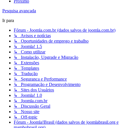
Próximo
Pesquisa avançada
Ir para
Fórum - Joomla.com.br (dados salvos de joomla.com.br)
↳ Avisos e notícias
↳ Oportunidades de emprego e trabalho
↳ Joomla! 1.5
↳ Como utilizar
↳ Instalação, Upgrade e Migração
↳ Extensões
↳ Templates
↳ Tradução
↳ Segurança e Performance
↳ Programação e Desenvolvimento
↳ Sites dos Usuários
↳ Joomla! 1.0
↳ Joomla.com.br
↳ Discussão Geral
↳ Nosso site
↳ Off-topic
Fórum - Joomla!Brasil (dados salvos de joomlabrasil.org e
mambobrasil.org)