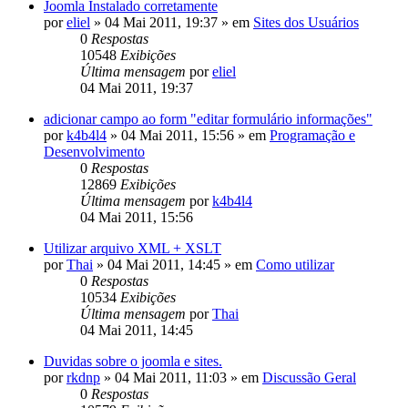
Joomla Instalado corretamente
por
eliel
»
04 Mai 2011, 19:37
» em
Sites dos Usuários
0
Respostas
10548
Exibições
Última mensagem
por
eliel
04 Mai 2011, 19:37
adicionar campo ao form "editar formulário informações"
por
k4b4l4
»
04 Mai 2011, 15:56
» em
Programação e
Desenvolvimento
0
Respostas
12869
Exibições
Última mensagem
por
k4b4l4
04 Mai 2011, 15:56
Utilizar arquivo XML + XSLT
por
Thai
»
04 Mai 2011, 14:45
» em
Como utilizar
0
Respostas
10534
Exibições
Última mensagem
por
Thai
04 Mai 2011, 14:45
Duvidas sobre o joomla e sites.
por
rkdnp
»
04 Mai 2011, 11:03
» em
Discussão Geral
0
Respostas