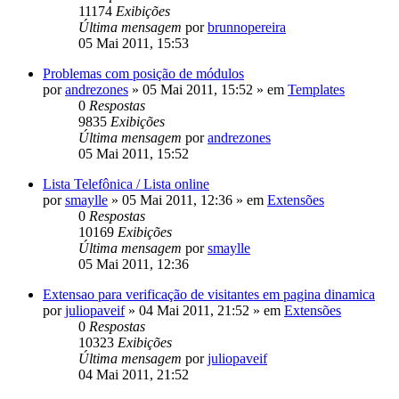
11174
Exibições
Última mensagem
por
brunnopereira
05 Mai 2011, 15:53
Problemas com posição de módulos
por
andrezones
»
05 Mai 2011, 15:52
» em
Templates
0
Respostas
9835
Exibições
Última mensagem
por
andrezones
05 Mai 2011, 15:52
Lista Telefônica / Lista online
por
smaylle
»
05 Mai 2011, 12:36
» em
Extensões
0
Respostas
10169
Exibições
Última mensagem
por
smaylle
05 Mai 2011, 12:36
Extensao para verificação de visitantes em pagina dinamica
por
juliopaveif
»
04 Mai 2011, 21:52
» em
Extensões
0
Respostas
10323
Exibições
Última mensagem
por
juliopaveif
04 Mai 2011, 21:52