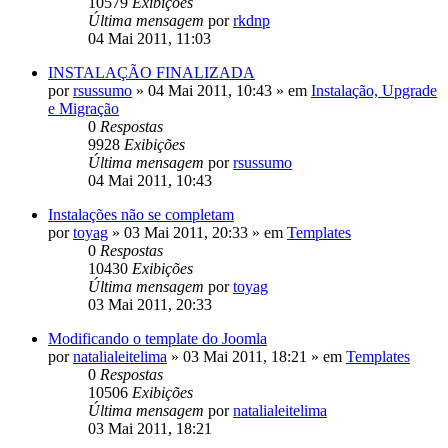
10579
Exibições
Última mensagem
por
rkdnp
04 Mai 2011, 11:03
INSTALAÇÃO FINALIZADA
por
rsussumo
»
04 Mai 2011, 10:43
» em
Instalação, Upgrade
e Migração
0
Respostas
9928
Exibições
Última mensagem
por
rsussumo
04 Mai 2011, 10:43
Instalações não se completam
por
toyag
»
03 Mai 2011, 20:33
» em
Templates
0
Respostas
10430
Exibições
Última mensagem
por
toyag
03 Mai 2011, 20:33
Modificando o template do Joomla
por
natalialeitelima
»
03 Mai 2011, 18:21
» em
Templates
0
Respostas
10506
Exibições
Última mensagem
por
natalialeitelima
03 Mai 2011, 18:21