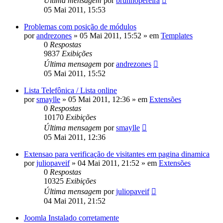
Última mensagem
por
brunnopereira
05 Mai 2011, 15:53
Problemas com posição de módulos
por
andrezones
»
05 Mai 2011, 15:52
» em
Templates
0
Respostas
9837
Exibições
Última mensagem
por
andrezones
05 Mai 2011, 15:52
Lista Telefônica / Lista online
por
smaylle
»
05 Mai 2011, 12:36
» em
Extensões
0
Respostas
10170
Exibições
Última mensagem
por
smaylle
05 Mai 2011, 12:36
Extensao para verificação de visitantes em pagina dinamica
por
juliopaveif
»
04 Mai 2011, 21:52
» em
Extensões
0
Respostas
10325
Exibições
Última mensagem
por
juliopaveif
04 Mai 2011, 21:52
Joomla Instalado corretamente