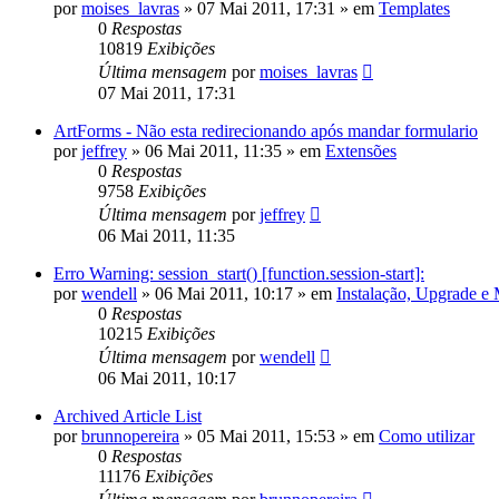
por
moises_lavras
»
07 Mai 2011, 17:31
» em
Templates
0
Respostas
10819
Exibições
Última mensagem
por
moises_lavras
07 Mai 2011, 17:31
ArtForms - Não esta redirecionando após mandar formulario
por
jeffrey
»
06 Mai 2011, 11:35
» em
Extensões
0
Respostas
9758
Exibições
Última mensagem
por
jeffrey
06 Mai 2011, 11:35
Erro Warning: session_start() [function.session-start]:
por
wendell
»
06 Mai 2011, 10:17
» em
Instalação, Upgrade e
0
Respostas
10215
Exibições
Última mensagem
por
wendell
06 Mai 2011, 10:17
Archived Article List
por
brunnopereira
»
05 Mai 2011, 15:53
» em
Como utilizar
0
Respostas
11176
Exibições