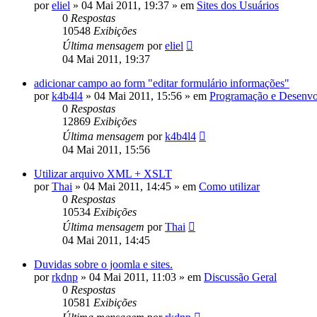
por
eliel
»
04 Mai 2011, 19:37
» em
Sites dos Usuários
0
Respostas
10548
Exibições
Última mensagem
por
eliel
04 Mai 2011, 19:37
adicionar campo ao form "editar formulário informações"
por
k4b4l4
»
04 Mai 2011, 15:56
» em
Programação e Desenvo
0
Respostas
12869
Exibições
Última mensagem
por
k4b4l4
04 Mai 2011, 15:56
Utilizar arquivo XML + XSLT
por
Thai
»
04 Mai 2011, 14:45
» em
Como utilizar
0
Respostas
10534
Exibições
Última mensagem
por
Thai
04 Mai 2011, 14:45
Duvidas sobre o joomla e sites.
por
rkdnp
»
04 Mai 2011, 11:03
» em
Discussão Geral
0
Respostas
10581
Exibições