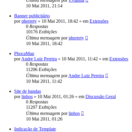
Última mensagem
por
v.vianna
10 Mai 2011, 21:14
Banner publicitário
por
pherrety
»
10 Mai 2011, 18:42
» em
Extensões
0
Respostas
10176
Exibições
Última mensagem
por
pherrety
10 Mai 2011, 18:42
PhocaMap
por
Andre Luiz Pereira
»
10 Mai 2011, 11:42
» em
Extensões
0
Respostas
11206
Exibições
Última mensagem
por
Andre Luiz Pereira
10 Mai 2011, 11:42
Site de bandas
por
linhos
»
10 Mai 2011, 01:26
» em
Discussão Geral
0
Respostas
11207
Exibições
Última mensagem
por
linhos
10 Mai 2011, 01:26
Indicação de Template