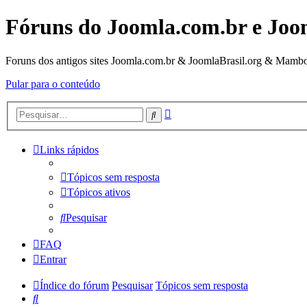
Fóruns do Joomla.com.br e Joo
Foruns dos antigos sites Joomla.com.br & JoomlaBrasil.org & Mambo
Pular para o conteúdo
Pesquisa
Pesquisar
avançada
Links rápidos
Tópicos sem resposta
Tópicos ativos
Pesquisar
FAQ
Entrar
Índice do fórum
Pesquisar
Tópicos sem resposta
Pesquisar