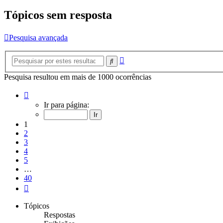
Tópicos sem resposta
Pesquisa avançada
Pesquisa
Pesquisar
avançada
Pesquisa resultou em mais de 1000 ocorrências
Página
1
Ir para página:
de
40
1
2
3
4
5
…
40
Próximo
Tópicos
Respostas