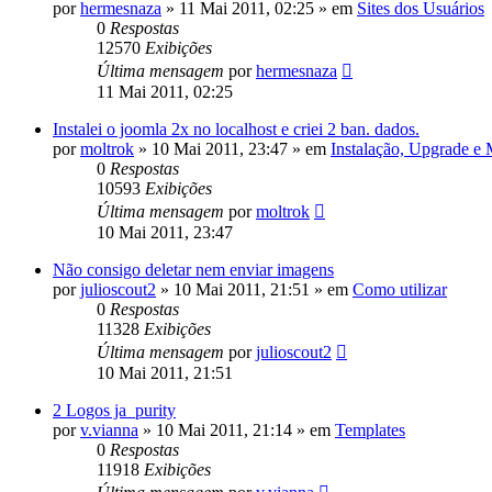
por
hermesnaza
»
11 Mai 2011, 02:25
» em
Sites dos Usuários
0
Respostas
12570
Exibições
Última mensagem
por
hermesnaza
11 Mai 2011, 02:25
Instalei o joomla 2x no localhost e criei 2 ban. dados.
por
moltrok
»
10 Mai 2011, 23:47
» em
Instalação, Upgrade e
0
Respostas
10593
Exibições
Última mensagem
por
moltrok
10 Mai 2011, 23:47
Não consigo deletar nem enviar imagens
por
julioscout2
»
10 Mai 2011, 21:51
» em
Como utilizar
0
Respostas
11328
Exibições
Última mensagem
por
julioscout2
10 Mai 2011, 21:51
2 Logos ja_purity
por
v.vianna
»
10 Mai 2011, 21:14
» em
Templates
0
Respostas
11918
Exibições