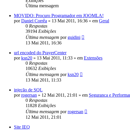
Exibições
Última mensagem
MOVIDO: Procuro Programador em JOOMLA!
por
Daniel Corrêa
»
13 Mai 2011, 16:36
» em
Geral
0
Respostas
39194
Exibições
Última mensagem
por
guidini
13 Mai 2011, 16:36
url encoded do PrayerCenter
por
ksn20
»
13 Mai 2011, 11:33
» em
Extensões
0
Respostas
10632
Exibições
Última mensagem
por
ksn20
13 Mai 2011, 11:33
injeção de SQL
por
rogersan
»
12 Mai 2011, 21:01
» em
Segurança e Performa
0
Respostas
11828
Exibições
Última mensagem
por
rogersan
12 Mai 2011, 21:01
Site IEQ