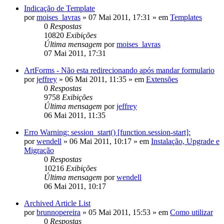
Indicação de Template
por
moises_lavras
»
07 Mai 2011, 17:31
» em
Templates
0
Respostas
10820
Exibições
Última mensagem
por
moises_lavras
07 Mai 2011, 17:31
ArtForms - Não esta redirecionando após mandar formulario
por
jeffrey
»
06 Mai 2011, 11:35
» em
Extensões
0
Respostas
9758
Exibições
Última mensagem
por
jeffrey
06 Mai 2011, 11:35
Erro Warning: session_start() [function.session-start]:
por
wendell
»
06 Mai 2011, 10:17
» em
Instalação, Upgrade e
Migração
0
Respostas
10216
Exibições
Última mensagem
por
wendell
06 Mai 2011, 10:17
Archived Article List
por
brunnopereira
»
05 Mai 2011, 15:53
» em
Como utilizar
0
Respostas