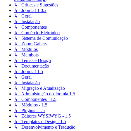
↳ Críticas e Sugestões
↳ Joomla! 1.0.x
↳ Geral
↳ Instalação
↳ Componentes
↳ Comércio Eletrônico
↳ Sistema de Comunicação
↳ Zoom Gallery
↳ Módulos
↳ Mambots
↳ Temas e Design
↳ Documentação
↳ Joomla! 1.5
↳ Geral
↳ Instalação
↳ Migração e Atualização
↳ Administração do Joomla 1.5
↳ Componentes - 1.5
↳ Módulos - 1.5
↳ Plugins - 1.5
↳ Editores WYSIWYG - 1.5
↳ Templates e Design- 1.5
↳ Desenvolvimento e Tradução