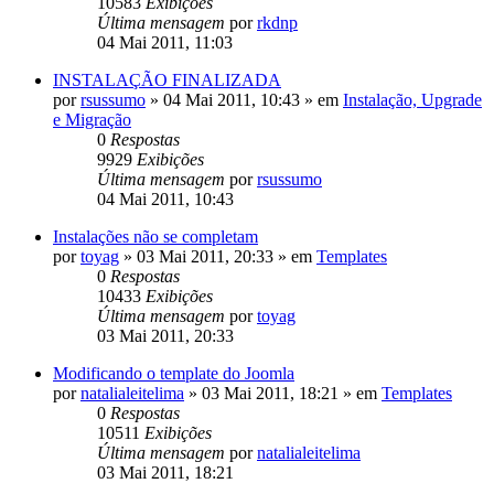
10583
Exibições
Última mensagem
por
rkdnp
04 Mai 2011, 11:03
INSTALAÇÃO FINALIZADA
por
rsussumo
»
04 Mai 2011, 10:43
» em
Instalação, Upgrade
e Migração
0
Respostas
9929
Exibições
Última mensagem
por
rsussumo
04 Mai 2011, 10:43
Instalações não se completam
por
toyag
»
03 Mai 2011, 20:33
» em
Templates
0
Respostas
10433
Exibições
Última mensagem
por
toyag
03 Mai 2011, 20:33
Modificando o template do Joomla
por
natalialeitelima
»
03 Mai 2011, 18:21
» em
Templates
0
Respostas
10511
Exibições
Última mensagem
por
natalialeitelima
03 Mai 2011, 18:21