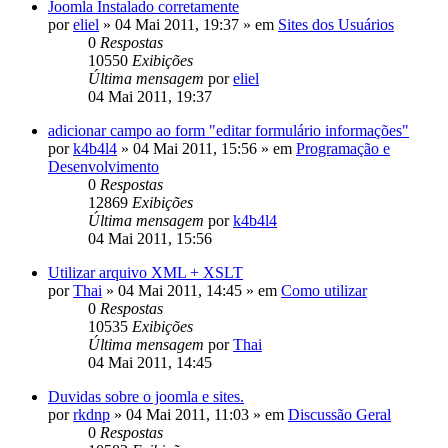
Joomla Instalado corretamente
por
eliel
»
04 Mai 2011, 19:37
» em
Sites dos Usuários
0
Respostas
10550
Exibições
Última mensagem
por
eliel
04 Mai 2011, 19:37
adicionar campo ao form "editar formulário informações"
por
k4b4l4
»
04 Mai 2011, 15:56
» em
Programação e
Desenvolvimento
0
Respostas
12869
Exibições
Última mensagem
por
k4b4l4
04 Mai 2011, 15:56
Utilizar arquivo XML + XSLT
por
Thai
»
04 Mai 2011, 14:45
» em
Como utilizar
0
Respostas
10535
Exibições
Última mensagem
por
Thai
04 Mai 2011, 14:45
Duvidas sobre o joomla e sites.
por
rkdnp
»
04 Mai 2011, 11:03
» em
Discussão Geral
0
Respostas