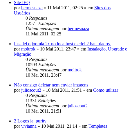
Site IEQ
por
hermesnaza
»
11 Mai 2011, 02:25
» em
Sites dos
Usuários
0
Respostas
12571
Exibições
Última mensagem
por
hermesnaza
11 Mai 2011, 02:25
Instalei o joomla 2x no localhost e criei 2 ban. dados.
por
moltrok
»
10 Mai 2011, 23:47
» em
Instalação, Upgrade e
Migração
0
Respostas
10593
Exibições
Última mensagem
por
moltrok
10 Mai 2011, 23:47
Não consigo deletar nem enviar imagens
por
julioscout2
»
10 Mai 2011, 21:51
» em
Como utilizar
0
Respostas
11331
Exibições
Última mensagem
por
julioscout2
10 Mai 2011, 21:51
2 Logos ja_purity
por
v.vianna
»
10 Mai 2011, 21:14
» em
Templates