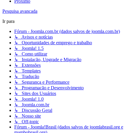
Próximo
Pesquisa avançada
Ir para
Fórum - Joomla.com.br (dados salvos de joomla.com.br)
↳ Avisos e notícias
↳ Oportunidades de emprego e trabalho
↳ Joomla! 1.5
↳ Como utilizar
↳ Instalação, Upgrade e Migração
↳ Extensões
↳ Templates
↳ Tradução
↳ Segurança e Performance
↳ Programação e Desenvolvimento
↳ Sites dos Usuários
↳ Joomla! 1.0
↳ Joomla.com.br
↳ Discussão Geral
↳ Nosso site
↳ Off-topic
Fórum - Joomla!Brasil (dados salvos de joomlabrasil.org e
mambobrasil.org)