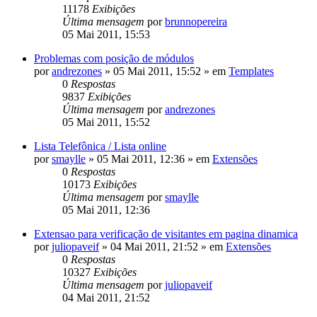
11178
Exibições
Última mensagem
por
brunnopereira
05 Mai 2011, 15:53
Problemas com posição de módulos
por
andrezones
»
05 Mai 2011, 15:52
» em
Templates
0
Respostas
9837
Exibições
Última mensagem
por
andrezones
05 Mai 2011, 15:52
Lista Telefônica / Lista online
por
smaylle
»
05 Mai 2011, 12:36
» em
Extensões
0
Respostas
10173
Exibições
Última mensagem
por
smaylle
05 Mai 2011, 12:36
Extensao para verificação de visitantes em pagina dinamica
por
juliopaveif
»
04 Mai 2011, 21:52
» em
Extensões
0
Respostas
10327
Exibições
Última mensagem
por
juliopaveif
04 Mai 2011, 21:52