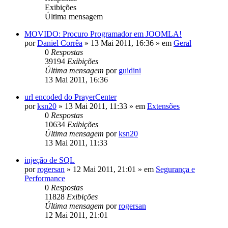
Exibições
Última mensagem
MOVIDO: Procuro Programador em JOOMLA!
por
Daniel Corrêa
»
13 Mai 2011, 16:36
» em
Geral
0
Respostas
39194
Exibições
Última mensagem
por
guidini
13 Mai 2011, 16:36
url encoded do PrayerCenter
por
ksn20
»
13 Mai 2011, 11:33
» em
Extensões
0
Respostas
10634
Exibições
Última mensagem
por
ksn20
13 Mai 2011, 11:33
injeção de SQL
por
rogersan
»
12 Mai 2011, 21:01
» em
Segurança e
Performance
0
Respostas
11828
Exibições
Última mensagem
por
rogersan
12 Mai 2011, 21:01