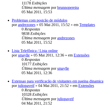
11178
Exibições
Última mensagem
por
brunnopereira
05 Mai 2011, 15:53
Problemas com posição de módulos
por
andrezones
»
05 Mai 2011, 15:52
» em
Templates
0
Respostas
9838
Exibições
Última mensagem
por
andrezones
05 Mai 2011, 15:52
Lista Telefônica / Lista online
por
smaylle
»
05 Mai 2011, 12:36
» em
Extensões
0
Respostas
10177
Exibições
Última mensagem
por
smaylle
05 Mai 2011, 12:36
Extensao para verificação de visitantes em pagina dinamica
por
juliopaveif
»
04 Mai 2011, 21:52
» em
Extensões
0
Respostas
10328
Exibições
Última mensagem
por
juliopaveif
04 Mai 2011, 21:52