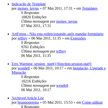
Indicação de Template
por
moises_lavras
»
07 Mai 2011, 17:31
» em
Templates
0
Respostas
10820
Exibições
Última mensagem
por
moises_lavras
07 Mai 2011, 17:31
ArtForms - Não esta redirecionando após mandar formulario
por
jeffrey
»
06 Mai 2011, 11:35
» em
Extensões
0
Respostas
9761
Exibições
Última mensagem
por
jeffrey
06 Mai 2011, 11:35
Erro Warning: session_start() [function.session-start]:
por
wendell
»
06 Mai 2011, 10:17
» em
Instalação, Upgrade e
Migração
0
Respostas
10216
Exibições
Última mensagem
por
wendell
06 Mai 2011, 10:17
Archived Article List
por
brunnopereira
»
05 Mai 2011, 15:53
» em
Como utilizar
0
Respostas