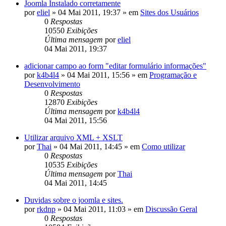
Joomla Instalado corretamente
por
eliel
»
04 Mai 2011, 19:37
» em
Sites dos Usuários
0
Respostas
10550
Exibições
Última mensagem
por
eliel
04 Mai 2011, 19:37
adicionar campo ao form "editar formulário informações"
por
k4b4l4
»
04 Mai 2011, 15:56
» em
Programação e
Desenvolvimento
0
Respostas
12870
Exibições
Última mensagem
por
k4b4l4
04 Mai 2011, 15:56
Utilizar arquivo XML + XSLT
por
Thai
»
04 Mai 2011, 14:45
» em
Como utilizar
0
Respostas
10535
Exibições
Última mensagem
por
Thai
04 Mai 2011, 14:45
Duvidas sobre o joomla e sites.
por
rkdnp
»
04 Mai 2011, 11:03
» em
Discussão Geral
0
Respostas