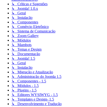
↳ Críticas e Sugestões
↳ Joomla! 1.0.x
↳ Geral
↳ Instalação
↳ Componentes
↳ Comércio Eletrônico
↳ Sistema de Comunicação
↳ Zoom Gallery
↳ Módulos
↳ Mambots
↳ Temas e Design
↳ Documentação
↳ Joomla! 1.5
↳ Geral
↳ Instalação
↳ Migração e Atualização
↳ Administração do Joomla 1.5
↳ Componentes - 1.5
↳ Módulos - 1.5
↳ Plugins - 1.5
↳ Editores WYSIWYG - 1.5
↳ Templates e Design- 1.5
↳ Desenvolvimento e Tradução