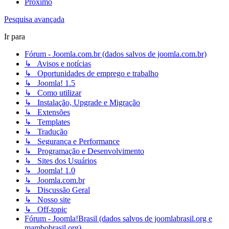
Próximo
Pesquisa avançada
Ir para
Fórum - Joomla.com.br (dados salvos de joomla.com.br)
↳ Avisos e notícias
↳ Oportunidades de emprego e trabalho
↳ Joomla! 1.5
↳ Como utilizar
↳ Instalação, Upgrade e Migração
↳ Extensões
↳ Templates
↳ Tradução
↳ Segurança e Performance
↳ Programação e Desenvolvimento
↳ Sites dos Usuários
↳ Joomla! 1.0
↳ Joomla.com.br
↳ Discussão Geral
↳ Nosso site
↳ Off-topic
Fórum - Joomla!Brasil (dados salvos de joomlabrasil.org e
mambobrasil.org)