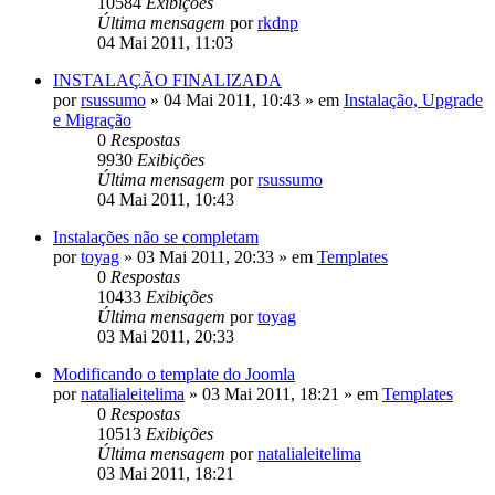
10584
Exibições
Última mensagem
por
rkdnp
04 Mai 2011, 11:03
INSTALAÇÃO FINALIZADA
por
rsussumo
»
04 Mai 2011, 10:43
» em
Instalação, Upgrade
e Migração
0
Respostas
9930
Exibições
Última mensagem
por
rsussumo
04 Mai 2011, 10:43
Instalações não se completam
por
toyag
»
03 Mai 2011, 20:33
» em
Templates
0
Respostas
10433
Exibições
Última mensagem
por
toyag
03 Mai 2011, 20:33
Modificando o template do Joomla
por
natalialeitelima
»
03 Mai 2011, 18:21
» em
Templates
0
Respostas
10513
Exibições
Última mensagem
por
natalialeitelima
03 Mai 2011, 18:21