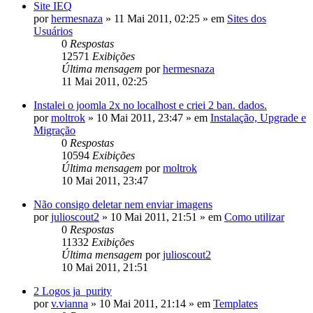
Site IEQ
por
hermesnaza
»
11 Mai 2011, 02:25
» em
Sites dos
Usuários
0
Respostas
12571
Exibições
Última mensagem
por
hermesnaza
11 Mai 2011, 02:25
Instalei o joomla 2x no localhost e criei 2 ban. dados.
por
moltrok
»
10 Mai 2011, 23:47
» em
Instalação, Upgrade e
Migração
0
Respostas
10594
Exibições
Última mensagem
por
moltrok
10 Mai 2011, 23:47
Não consigo deletar nem enviar imagens
por
julioscout2
»
10 Mai 2011, 21:51
» em
Como utilizar
0
Respostas
11332
Exibições
Última mensagem
por
julioscout2
10 Mai 2011, 21:51
2 Logos ja_purity
por
v.vianna
»
10 Mai 2011, 21:14
» em
Templates