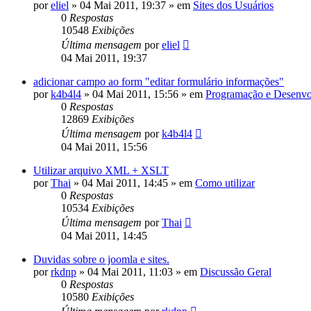
por
eliel
»
04 Mai 2011, 19:37
» em
Sites dos Usuários
0
Respostas
10548
Exibições
Última mensagem
por
eliel
04 Mai 2011, 19:37
adicionar campo ao form "editar formulário informações"
por
k4b4l4
»
04 Mai 2011, 15:56
» em
Programação e Desenvo
0
Respostas
12869
Exibições
Última mensagem
por
k4b4l4
04 Mai 2011, 15:56
Utilizar arquivo XML + XSLT
por
Thai
»
04 Mai 2011, 14:45
» em
Como utilizar
0
Respostas
10534
Exibições
Última mensagem
por
Thai
04 Mai 2011, 14:45
Duvidas sobre o joomla e sites.
por
rkdnp
»
04 Mai 2011, 11:03
» em
Discussão Geral
0
Respostas
10580
Exibições