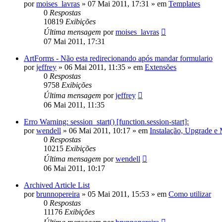
por
moises_lavras
»
07 Mai 2011, 17:31
» em
Templates
0
Respostas
10819
Exibições
Última mensagem
por
moises_lavras
07 Mai 2011, 17:31
ArtForms - Não esta redirecionando após mandar formulario
por
jeffrey
»
06 Mai 2011, 11:35
» em
Extensões
0
Respostas
9758
Exibições
Última mensagem
por
jeffrey
06 Mai 2011, 11:35
Erro Warning: session_start() [function.session-start]:
por
wendell
»
06 Mai 2011, 10:17
» em
Instalação, Upgrade e
0
Respostas
10215
Exibições
Última mensagem
por
wendell
06 Mai 2011, 10:17
Archived Article List
por
brunnopereira
»
05 Mai 2011, 15:53
» em
Como utilizar
0
Respostas
11176
Exibições