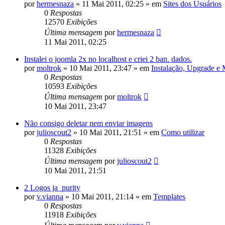
por
hermesnaza
»
11 Mai 2011, 02:25
» em
Sites dos Usuários
0
Respostas
12570
Exibições
Última mensagem
por
hermesnaza
11 Mai 2011, 02:25
Instalei o joomla 2x no localhost e criei 2 ban. dados.
por
moltrok
»
10 Mai 2011, 23:47
» em
Instalação, Upgrade e
0
Respostas
10593
Exibições
Última mensagem
por
moltrok
10 Mai 2011, 23:47
Não consigo deletar nem enviar imagens
por
julioscout2
»
10 Mai 2011, 21:51
» em
Como utilizar
0
Respostas
11328
Exibições
Última mensagem
por
julioscout2
10 Mai 2011, 21:51
2 Logos ja_purity
por
v.vianna
»
10 Mai 2011, 21:14
» em
Templates
0
Respostas
11918
Exibições