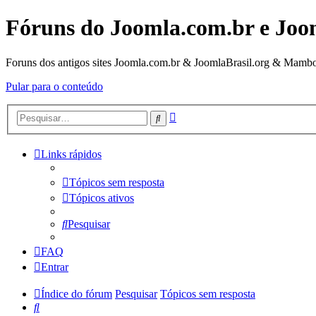
Fóruns do Joomla.com.br e Joo
Foruns dos antigos sites Joomla.com.br & JoomlaBrasil.org & Mambo
Pular para o conteúdo
Pesquisa
Pesquisar
avançada
Links rápidos
Tópicos sem resposta
Tópicos ativos
Pesquisar
FAQ
Entrar
Índice do fórum
Pesquisar
Tópicos sem resposta
Pesquisar