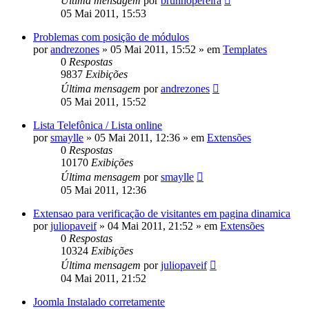
Última mensagem
por
brunnopereira
05 Mai 2011, 15:53
Problemas com posição de módulos
por
andrezones
»
05 Mai 2011, 15:52
» em
Templates
0
Respostas
9837
Exibições
Última mensagem
por
andrezones
05 Mai 2011, 15:52
Lista Telefônica / Lista online
por
smaylle
»
05 Mai 2011, 12:36
» em
Extensões
0
Respostas
10170
Exibições
Última mensagem
por
smaylle
05 Mai 2011, 12:36
Extensao para verificação de visitantes em pagina dinamica
por
juliopaveif
»
04 Mai 2011, 21:52
» em
Extensões
0
Respostas
10324
Exibições
Última mensagem
por
juliopaveif
04 Mai 2011, 21:52
Joomla Instalado corretamente