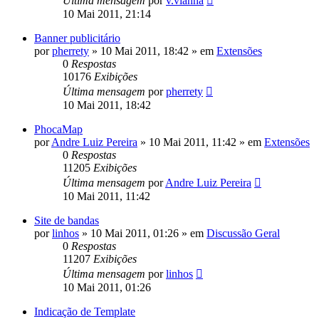
Última mensagem
por
v.vianna
10 Mai 2011, 21:14
Banner publicitário
por
pherrety
»
10 Mai 2011, 18:42
» em
Extensões
0
Respostas
10176
Exibições
Última mensagem
por
pherrety
10 Mai 2011, 18:42
PhocaMap
por
Andre Luiz Pereira
»
10 Mai 2011, 11:42
» em
Extensões
0
Respostas
11205
Exibições
Última mensagem
por
Andre Luiz Pereira
10 Mai 2011, 11:42
Site de bandas
por
linhos
»
10 Mai 2011, 01:26
» em
Discussão Geral
0
Respostas
11207
Exibições
Última mensagem
por
linhos
10 Mai 2011, 01:26
Indicação de Template