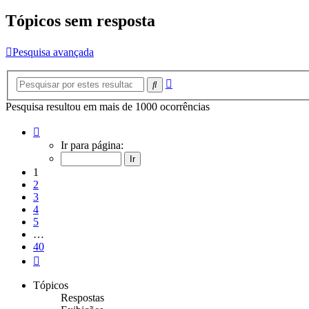
Tópicos sem resposta
Pesquisa avançada
Pesquisa
Pesquisar
avançada
Pesquisa resultou em mais de 1000 ocorrências
Página
1
Ir para página:
de
40
1
2
3
4
5
…
40
Próximo
Tópicos
Respostas