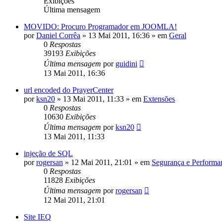
Exibições
Última mensagem
MOVIDO: Procuro Programador em JOOMLA!
por
Daniel Corrêa
»
13 Mai 2011, 16:36
» em
Geral
0
Respostas
39193
Exibições
Última mensagem
por
guidini
13 Mai 2011, 16:36
url encoded do PrayerCenter
por
ksn20
»
13 Mai 2011, 11:33
» em
Extensões
0
Respostas
10630
Exibições
Última mensagem
por
ksn20
13 Mai 2011, 11:33
injeção de SQL
por
rogersan
»
12 Mai 2011, 21:01
» em
Segurança e Performa
0
Respostas
11828
Exibições
Última mensagem
por
rogersan
12 Mai 2011, 21:01
Site IEQ