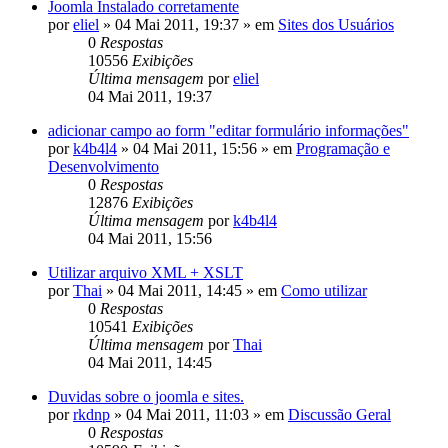
Joomla Instalado corretamente
por
eliel
»
04 Mai 2011, 19:37
» em
Sites dos Usuários
0
Respostas
10556
Exibições
Última mensagem
por
eliel
04 Mai 2011, 19:37
adicionar campo ao form "editar formulário informações"
por
k4b4l4
»
04 Mai 2011, 15:56
» em
Programação e
Desenvolvimento
0
Respostas
12876
Exibições
Última mensagem
por
k4b4l4
04 Mai 2011, 15:56
Utilizar arquivo XML + XSLT
por
Thai
»
04 Mai 2011, 14:45
» em
Como utilizar
0
Respostas
10541
Exibições
Última mensagem
por
Thai
04 Mai 2011, 14:45
Duvidas sobre o joomla e sites.
por
rkdnp
»
04 Mai 2011, 11:03
» em
Discussão Geral
0
Respostas