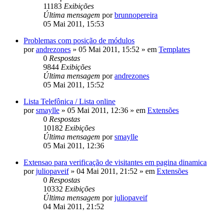
11183
Exibições
Última mensagem
por
brunnopereira
05 Mai 2011, 15:53
Problemas com posição de módulos
por
andrezones
»
05 Mai 2011, 15:52
» em
Templates
0
Respostas
9844
Exibições
Última mensagem
por
andrezones
05 Mai 2011, 15:52
Lista Telefônica / Lista online
por
smaylle
»
05 Mai 2011, 12:36
» em
Extensões
0
Respostas
10182
Exibições
Última mensagem
por
smaylle
05 Mai 2011, 12:36
Extensao para verificação de visitantes em pagina dinamica
por
juliopaveif
»
04 Mai 2011, 21:52
» em
Extensões
0
Respostas
10332
Exibições
Última mensagem
por
juliopaveif
04 Mai 2011, 21:52