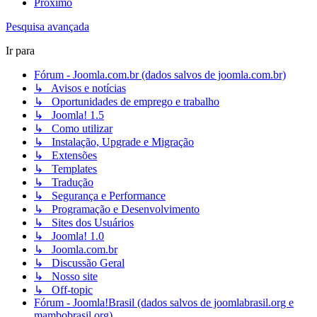
Próximo
Pesquisa avançada
Ir para
Fórum - Joomla.com.br (dados salvos de joomla.com.br)
↳ Avisos e notícias
↳ Oportunidades de emprego e trabalho
↳ Joomla! 1.5
↳ Como utilizar
↳ Instalação, Upgrade e Migração
↳ Extensões
↳ Templates
↳ Tradução
↳ Segurança e Performance
↳ Programação e Desenvolvimento
↳ Sites dos Usuários
↳ Joomla! 1.0
↳ Joomla.com.br
↳ Discussão Geral
↳ Nosso site
↳ Off-topic
Fórum - Joomla!Brasil (dados salvos de joomlabrasil.org e
mambobrasil.org)