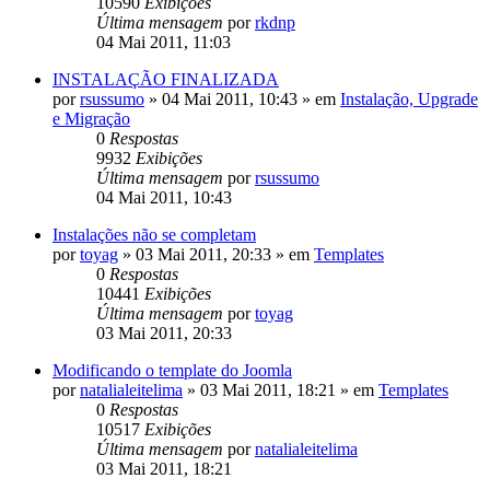
10590
Exibições
Última mensagem
por
rkdnp
04 Mai 2011, 11:03
INSTALAÇÃO FINALIZADA
por
rsussumo
»
04 Mai 2011, 10:43
» em
Instalação, Upgrade
e Migração
0
Respostas
9932
Exibições
Última mensagem
por
rsussumo
04 Mai 2011, 10:43
Instalações não se completam
por
toyag
»
03 Mai 2011, 20:33
» em
Templates
0
Respostas
10441
Exibições
Última mensagem
por
toyag
03 Mai 2011, 20:33
Modificando o template do Joomla
por
natalialeitelima
»
03 Mai 2011, 18:21
» em
Templates
0
Respostas
10517
Exibições
Última mensagem
por
natalialeitelima
03 Mai 2011, 18:21