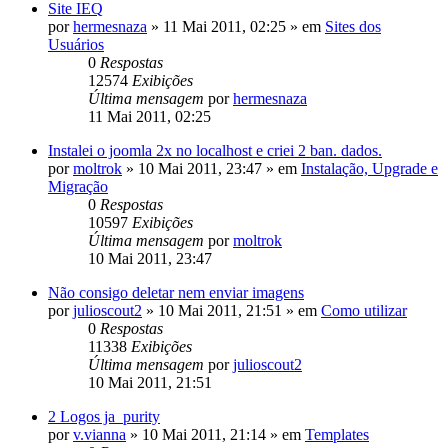
Site IEQ
por
hermesnaza
»
11 Mai 2011, 02:25
» em
Sites dos
Usuários
0
Respostas
12574
Exibições
Última mensagem
por
hermesnaza
11 Mai 2011, 02:25
Instalei o joomla 2x no localhost e criei 2 ban. dados.
por
moltrok
»
10 Mai 2011, 23:47
» em
Instalação, Upgrade e
Migração
0
Respostas
10597
Exibições
Última mensagem
por
moltrok
10 Mai 2011, 23:47
Não consigo deletar nem enviar imagens
por
julioscout2
»
10 Mai 2011, 21:51
» em
Como utilizar
0
Respostas
11338
Exibições
Última mensagem
por
julioscout2
10 Mai 2011, 21:51
2 Logos ja_purity
por
v.vianna
»
10 Mai 2011, 21:14
» em
Templates