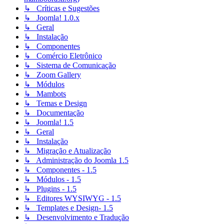
↳ Críticas e Sugestões
↳ Joomla! 1.0.x
↳ Geral
↳ Instalação
↳ Componentes
↳ Comércio Eletrônico
↳ Sistema de Comunicação
↳ Zoom Gallery
↳ Módulos
↳ Mambots
↳ Temas e Design
↳ Documentação
↳ Joomla! 1.5
↳ Geral
↳ Instalação
↳ Migração e Atualização
↳ Administração do Joomla 1.5
↳ Componentes - 1.5
↳ Módulos - 1.5
↳ Plugins - 1.5
↳ Editores WYSIWYG - 1.5
↳ Templates e Design- 1.5
↳ Desenvolvimento e Tradução