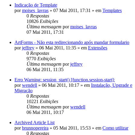
Indicação de Template
por
moises_lavras
»
07 Mai 2011, 17:31
» em
Templates
0
Respostas
10826
Exibições
Última mensagem
por
moises_lavras
07 Mai 2011, 17:31
ArtForms - Não esta redirecionando após mandar formulario
por
jeffrey
»
06 Mai 2011, 11:35
» em
Extensões
0
Respostas
9770
Exibições
Última mensagem
por
jeffrey
06 Mai 2011, 11:35
Erro Warning: session_start() [function.session-start]:
por
wendell
»
06 Mai 2011, 10:17
» em
Instalação, Upgrade e
Migração
0
Respostas
10221
Exibições
Última mensagem
por
wendell
06 Mai 2011, 10:17
Archived Article List
por
brunnopereira
»
05 Mai 2011, 15:53
» em
Como utilizar
0
Respostas