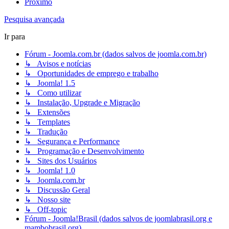
Próximo
Pesquisa avançada
Ir para
Fórum - Joomla.com.br (dados salvos de joomla.com.br)
↳ Avisos e notícias
↳ Oportunidades de emprego e trabalho
↳ Joomla! 1.5
↳ Como utilizar
↳ Instalação, Upgrade e Migração
↳ Extensões
↳ Templates
↳ Tradução
↳ Segurança e Performance
↳ Programação e Desenvolvimento
↳ Sites dos Usuários
↳ Joomla! 1.0
↳ Joomla.com.br
↳ Discussão Geral
↳ Nosso site
↳ Off-topic
Fórum - Joomla!Brasil (dados salvos de joomlabrasil.org e
mambobrasil.org)