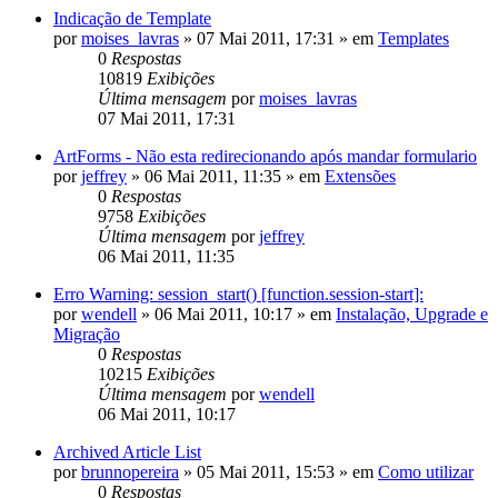
Indicação de Template
por
moises_lavras
»
07 Mai 2011, 17:31
» em
Templates
0
Respostas
10819
Exibições
Última mensagem
por
moises_lavras
07 Mai 2011, 17:31
ArtForms - Não esta redirecionando após mandar formulario
por
jeffrey
»
06 Mai 2011, 11:35
» em
Extensões
0
Respostas
9758
Exibições
Última mensagem
por
jeffrey
06 Mai 2011, 11:35
Erro Warning: session_start() [function.session-start]:
por
wendell
»
06 Mai 2011, 10:17
» em
Instalação, Upgrade e
Migração
0
Respostas
10215
Exibições
Última mensagem
por
wendell
06 Mai 2011, 10:17
Archived Article List
por
brunnopereira
»
05 Mai 2011, 15:53
» em
Como utilizar
0
Respostas