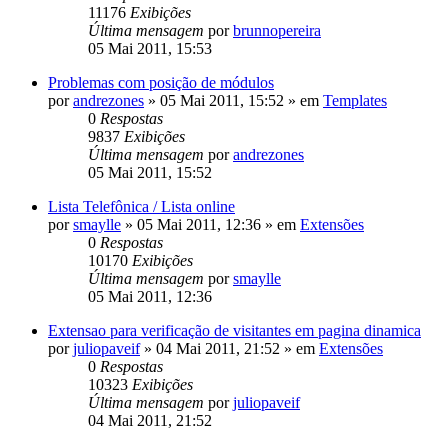
11176
Exibições
Última mensagem
por
brunnopereira
05 Mai 2011, 15:53
Problemas com posição de módulos
por
andrezones
»
05 Mai 2011, 15:52
» em
Templates
0
Respostas
9837
Exibições
Última mensagem
por
andrezones
05 Mai 2011, 15:52
Lista Telefônica / Lista online
por
smaylle
»
05 Mai 2011, 12:36
» em
Extensões
0
Respostas
10170
Exibições
Última mensagem
por
smaylle
05 Mai 2011, 12:36
Extensao para verificação de visitantes em pagina dinamica
por
juliopaveif
»
04 Mai 2011, 21:52
» em
Extensões
0
Respostas
10323
Exibições
Última mensagem
por
juliopaveif
04 Mai 2011, 21:52