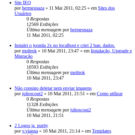
Site IEQ
por
hermesnaza
»
11 Mai 2011, 02:25
» em
Sites dos
Usuários
0
Respostas
12569
Exibições
Última mensagem
por
hermesnaza
11 Mai 2011, 02:25
Instalei o joomla 2x no localhost e criei 2 ban. dados.
por
moltrok
»
10 Mai 2011, 23:47
» em
Instalação, Upgrade e
Migração
0
Respostas
10593
Exibições
Última mensagem
por
moltrok
10 Mai 2011, 23:47
Não consigo deletar nem enviar imagens
por
julioscout2
»
10 Mai 2011, 21:51
» em
Como utilizar
0
Respostas
11328
Exibições
Última mensagem
por
julioscout2
10 Mai 2011, 21:51
2 Logos ja_purity
por
v.vianna
»
10 Mai 2011, 21:14
» em
Templates