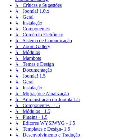
↳ Críticas e Sugestões
↳ Joomla! 1.0.x
↳ Geral
↳ Instalação
↳ Componentes
↳ Comércio Eletrônico
↳ Sistema de Comunicação
↳ Zoom Gallery
↳ Módulos
↳ Mambots
↳ Temas e Design
↳ Documentação
↳ Joomla! 1.5
↳ Geral
↳ Instalação
↳ Migração e Atualização
↳ Administração do Joomla 1.5
↳ Componentes - 1.5
↳ Módulos - 1.5
↳ Plugins - 1.5
↳ Editores WYSIWYG - 1.5
↳ Templates e Design- 1.5
↳ Desenvolvimento e Tradução