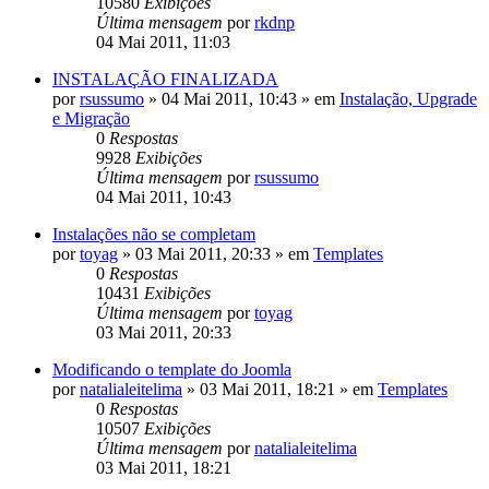
10580
Exibições
Última mensagem
por
rkdnp
04 Mai 2011, 11:03
INSTALAÇÃO FINALIZADA
por
rsussumo
»
04 Mai 2011, 10:43
» em
Instalação, Upgrade
e Migração
0
Respostas
9928
Exibições
Última mensagem
por
rsussumo
04 Mai 2011, 10:43
Instalações não se completam
por
toyag
»
03 Mai 2011, 20:33
» em
Templates
0
Respostas
10431
Exibições
Última mensagem
por
toyag
03 Mai 2011, 20:33
Modificando o template do Joomla
por
natalialeitelima
»
03 Mai 2011, 18:21
» em
Templates
0
Respostas
10507
Exibições
Última mensagem
por
natalialeitelima
03 Mai 2011, 18:21