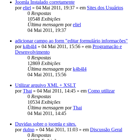
Joomla Instalado corretamente
por
eliel
»
04 Mai 2011, 19:37
» em
Sites dos Usuários
0
Respostas
10548
Exibições
Última mensagem
por
eliel
04 Mai 2011, 19:37
adicionar campo ao form "editar formulário informações"
por
k4b4l4
»
04 Mai 2011, 15:56
» em
Programação e
Desenvolvimento
0
Respostas
12869
Exibições
Última mensagem
por
k4b4l4
04 Mai 2011, 15:56
Utilizar arquivo XML + XSLT
por
Thai
»
04 Mai 2011, 14:45
» em
Como utilizar
0
Respostas
10534
Exibições
Última mensagem
por
Thai
04 Mai 2011, 14:45
Duvidas sobre o joomla e sites.
por
rkdnp
»
04 Mai 2011, 11:03
» em
Discussão Geral
0
Respostas