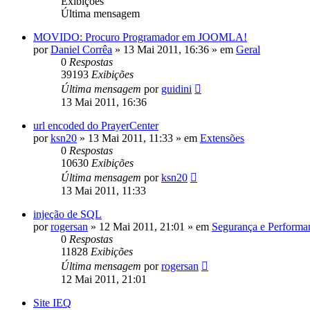
Exibições
Última mensagem
MOVIDO: Procuro Programador em JOOMLA!
por
Daniel Corrêa
»
13 Mai 2011, 16:36
» em
Geral
0
Respostas
39193
Exibições
Última mensagem
por
guidini
13 Mai 2011, 16:36
url encoded do PrayerCenter
por
ksn20
»
13 Mai 2011, 11:33
» em
Extensões
0
Respostas
10630
Exibições
Última mensagem
por
ksn20
13 Mai 2011, 11:33
injeção de SQL
por
rogersan
»
12 Mai 2011, 21:01
» em
Segurança e Performa
0
Respostas
11828
Exibições
Última mensagem
por
rogersan
12 Mai 2011, 21:01
Site IEQ