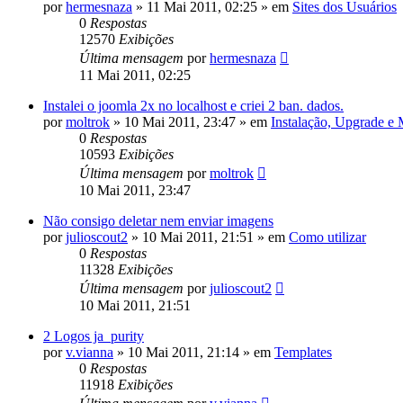
por
hermesnaza
»
11 Mai 2011, 02:25
» em
Sites dos Usuários
0
Respostas
12570
Exibições
Última mensagem
por
hermesnaza
11 Mai 2011, 02:25
Instalei o joomla 2x no localhost e criei 2 ban. dados.
por
moltrok
»
10 Mai 2011, 23:47
» em
Instalação, Upgrade e
0
Respostas
10593
Exibições
Última mensagem
por
moltrok
10 Mai 2011, 23:47
Não consigo deletar nem enviar imagens
por
julioscout2
»
10 Mai 2011, 21:51
» em
Como utilizar
0
Respostas
11328
Exibições
Última mensagem
por
julioscout2
10 Mai 2011, 21:51
2 Logos ja_purity
por
v.vianna
»
10 Mai 2011, 21:14
» em
Templates
0
Respostas
11918
Exibições