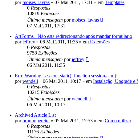
por
moises_lavras
»
07 Mai 2011, 17:31
» em
Templates
0
Respostas
10819
Exibições
Última mensagem
por
moises_lavras
07 Mai 2011, 17:31
ArtForms - Não esta redirecionando após mandar formulario
por
jeffrey
»
06 Mai 2011, 11:35
» em
Extensões
0
Respostas
9758
Exibições
Última mensagem
por
jeffrey
06 Mai 2011, 11:35
Erro Warning: session_start() [function.session-start]:
por
wendell
»
06 Mai 2011, 10:17
» em
Instalação, Upgrade e
0
Respostas
10215
Exibições
Última mensagem
por
wendell
06 Mai 2011, 10:17
Archived Article List
por
brunnopereira
»
05 Mai 2011, 15:53
» em
Como utilizar
0
Respostas
11176
Exibições