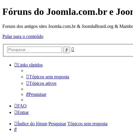
Fóruns do Joomla.com.br e Joo
Foruns dos antigos sites Joomla.com.br & JoomlaBrasil.org & Mambo
Pular para o conteúdo
Pesquisa
Pesquisar
avançada
Links rápidos
Tópicos sem resposta
Tópicos ativos
Pesquisar
FAQ
Entrar
Índice do fórum
Pesquisar
Tópicos sem resposta
Pesquisar