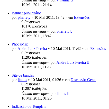
Última mensagem
por
v.vianna
10 Mai 2011, 21:14
Banner publicitário
por
pherrety
»
10 Mai 2011, 18:42
» em
Extensões
0
Respostas
10176
Exibições
Última mensagem
por
pherrety
10 Mai 2011, 18:42
PhocaMap
por
Andre Luiz Pereira
»
10 Mai 2011, 11:42
» em
Extensões
0
Respostas
11205
Exibições
Última mensagem
por
Andre Luiz Pereira
10 Mai 2011, 11:42
Site de bandas
por
linhos
»
10 Mai 2011, 01:26
» em
Discussão Geral
0
Respostas
11207
Exibições
Última mensagem
por
linhos
10 Mai 2011, 01:26
Indicação de Template