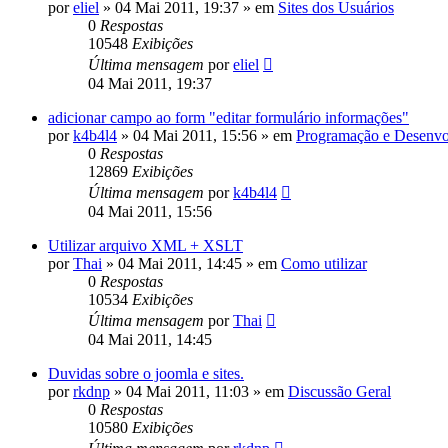
por
eliel
»
04 Mai 2011, 19:37
» em
Sites dos Usuários
0
Respostas
10548
Exibições
Última mensagem
por
eliel
04 Mai 2011, 19:37
adicionar campo ao form "editar formulário informações"
por
k4b4l4
»
04 Mai 2011, 15:56
» em
Programação e Desenvo
0
Respostas
12869
Exibições
Última mensagem
por
k4b4l4
04 Mai 2011, 15:56
Utilizar arquivo XML + XSLT
por
Thai
»
04 Mai 2011, 14:45
» em
Como utilizar
0
Respostas
10534
Exibições
Última mensagem
por
Thai
04 Mai 2011, 14:45
Duvidas sobre o joomla e sites.
por
rkdnp
»
04 Mai 2011, 11:03
» em
Discussão Geral
0
Respostas
10580
Exibições