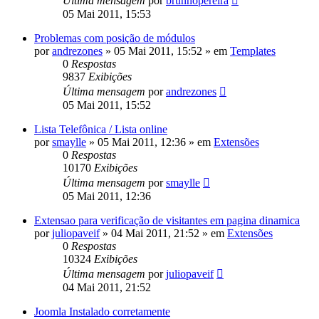
Última mensagem
por
brunnopereira
05 Mai 2011, 15:53
Problemas com posição de módulos
por
andrezones
»
05 Mai 2011, 15:52
» em
Templates
0
Respostas
9837
Exibições
Última mensagem
por
andrezones
05 Mai 2011, 15:52
Lista Telefônica / Lista online
por
smaylle
»
05 Mai 2011, 12:36
» em
Extensões
0
Respostas
10170
Exibições
Última mensagem
por
smaylle
05 Mai 2011, 12:36
Extensao para verificação de visitantes em pagina dinamica
por
juliopaveif
»
04 Mai 2011, 21:52
» em
Extensões
0
Respostas
10324
Exibições
Última mensagem
por
juliopaveif
04 Mai 2011, 21:52
Joomla Instalado corretamente