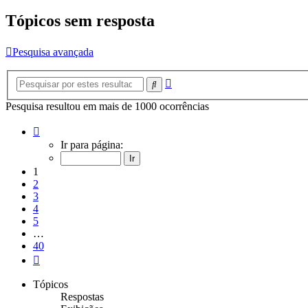
Tópicos sem resposta
Pesquisa avançada
Pesquisa
Pesquisar
avançada
Pesquisa resultou em mais de 1000 ocorrências
Página
1
Ir para página:
de
40
1
2
3
4
5
…
40
Próximo
Tópicos
Respostas