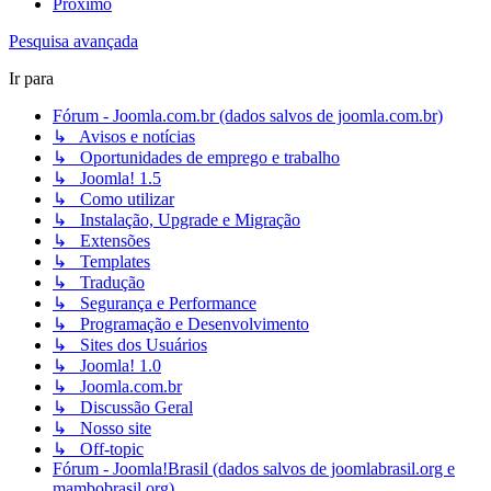
Próximo
Pesquisa avançada
Ir para
Fórum - Joomla.com.br (dados salvos de joomla.com.br)
↳ Avisos e notícias
↳ Oportunidades de emprego e trabalho
↳ Joomla! 1.5
↳ Como utilizar
↳ Instalação, Upgrade e Migração
↳ Extensões
↳ Templates
↳ Tradução
↳ Segurança e Performance
↳ Programação e Desenvolvimento
↳ Sites dos Usuários
↳ Joomla! 1.0
↳ Joomla.com.br
↳ Discussão Geral
↳ Nosso site
↳ Off-topic
Fórum - Joomla!Brasil (dados salvos de joomlabrasil.org e
mambobrasil.org)