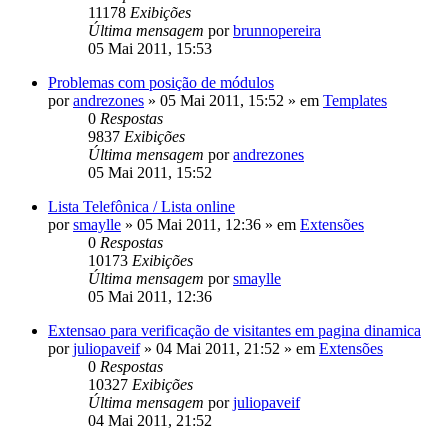
11178
Exibições
Última mensagem
por
brunnopereira
05 Mai 2011, 15:53
Problemas com posição de módulos
por
andrezones
»
05 Mai 2011, 15:52
» em
Templates
0
Respostas
9837
Exibições
Última mensagem
por
andrezones
05 Mai 2011, 15:52
Lista Telefônica / Lista online
por
smaylle
»
05 Mai 2011, 12:36
» em
Extensões
0
Respostas
10173
Exibições
Última mensagem
por
smaylle
05 Mai 2011, 12:36
Extensao para verificação de visitantes em pagina dinamica
por
juliopaveif
»
04 Mai 2011, 21:52
» em
Extensões
0
Respostas
10327
Exibições
Última mensagem
por
juliopaveif
04 Mai 2011, 21:52