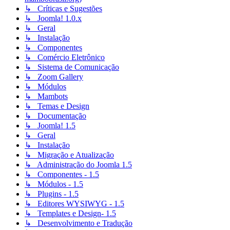
↳ Críticas e Sugestões
↳ Joomla! 1.0.x
↳ Geral
↳ Instalação
↳ Componentes
↳ Comércio Eletrônico
↳ Sistema de Comunicação
↳ Zoom Gallery
↳ Módulos
↳ Mambots
↳ Temas e Design
↳ Documentação
↳ Joomla! 1.5
↳ Geral
↳ Instalação
↳ Migração e Atualização
↳ Administração do Joomla 1.5
↳ Componentes - 1.5
↳ Módulos - 1.5
↳ Plugins - 1.5
↳ Editores WYSIWYG - 1.5
↳ Templates e Design- 1.5
↳ Desenvolvimento e Tradução