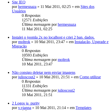
Site IEQ
por
hermesnaza
»
11 Mai 2011, 02:25
» em
Sites dos
Usuários
0
Respostas
12571
Exibições
Última mensagem
por
hermesnaza
11 Mai 2011, 02:25
Instalei o joomla 2x no localhost e criei 2 ban. dados.
por
moltrok
»
10 Mai 2011, 23:47
» em
Instalação, Upgrade e
Migração
0
Respostas
10593
Exibições
Última mensagem
por
moltrok
10 Mai 2011, 23:47
Não consigo deletar nem enviar imagens
por
julioscout2
»
10 Mai 2011, 21:51
» em
Como utilizar
0
Respostas
11331
Exibições
Última mensagem
por
julioscout2
10 Mai 2011, 21:51
2 Logos ja_purity
por
v.vianna
»
10 Mai 2011, 21:14
» em
Templates