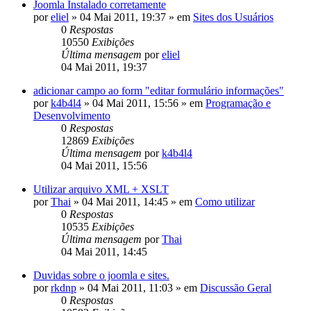
Joomla Instalado corretamente
por
eliel
»
04 Mai 2011, 19:37
» em
Sites dos Usuários
0
Respostas
10550
Exibições
Última mensagem
por
eliel
04 Mai 2011, 19:37
adicionar campo ao form "editar formulário informações"
por
k4b4l4
»
04 Mai 2011, 15:56
» em
Programação e
Desenvolvimento
0
Respostas
12869
Exibições
Última mensagem
por
k4b4l4
04 Mai 2011, 15:56
Utilizar arquivo XML + XSLT
por
Thai
»
04 Mai 2011, 14:45
» em
Como utilizar
0
Respostas
10535
Exibições
Última mensagem
por
Thai
04 Mai 2011, 14:45
Duvidas sobre o joomla e sites.
por
rkdnp
»
04 Mai 2011, 11:03
» em
Discussão Geral
0
Respostas