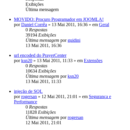
Exibições
Última mensagem
MOVIDO: Procuro Programador em JOOMLA!
por
Daniel Corrêa
»
13 Mai 2011, 16:36
» em
Geral
0
Respostas
39194
Exibições
Última mensagem
por
guidini
13 Mai 2011, 16:36
url encoded do PrayerCenter
por
ksn20
»
13 Mai 2011, 11:33
» em
Extensões
0
Respostas
10634
Exibições
Última mensagem
por
ksn20
13 Mai 2011, 11:33
injeção de SQL
por
rogersan
»
12 Mai 2011, 21:01
» em
Segurança e
Performance
0
Respostas
11828
Exibições
Última mensagem
por
rogersan
12 Mai 2011, 21:01