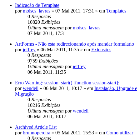
Indicação de Template
por
moises_lavras
»
07 Mai 2011, 17:31
» em
Templates
0
Respostas
10820
Exibições
Última mensagem
por
moises_lavras
07 Mai 2011, 17:31
ArtForms - Não esta redirecionando após mandar formulario
por
jeffrey
»
06 Mai 2011, 11:35
» em
Extensões
0
Respostas
9759
Exibições
Última mensagem
por
jeffrey
06 Mai 2011, 11:35
Erro Warning: session_start() [function.session-start]:
por
wendell
»
06 Mai 2011, 10:17
» em
Instalação, Upgrade e
Migração
0
Respostas
10216
Exibições
Última mensagem
por
wendell
06 Mai 2011, 10:17
Archived Article List
por
brunnopereira
»
05 Mai 2011, 15:53
» em
Como utilizar
0
Respostas