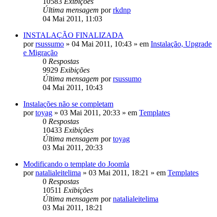
10583
Exibições
Última mensagem
por
rkdnp
04 Mai 2011, 11:03
INSTALAÇÃO FINALIZADA
por
rsussumo
»
04 Mai 2011, 10:43
» em
Instalação, Upgrade
e Migração
0
Respostas
9929
Exibições
Última mensagem
por
rsussumo
04 Mai 2011, 10:43
Instalações não se completam
por
toyag
»
03 Mai 2011, 20:33
» em
Templates
0
Respostas
10433
Exibições
Última mensagem
por
toyag
03 Mai 2011, 20:33
Modificando o template do Joomla
por
natalialeitelima
»
03 Mai 2011, 18:21
» em
Templates
0
Respostas
10511
Exibições
Última mensagem
por
natalialeitelima
03 Mai 2011, 18:21