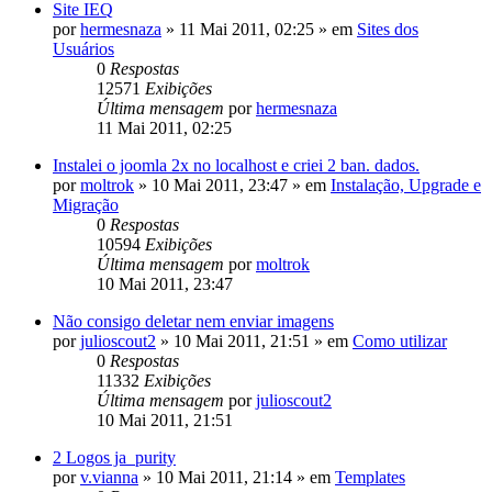
Site IEQ
por
hermesnaza
»
11 Mai 2011, 02:25
» em
Sites dos
Usuários
0
Respostas
12571
Exibições
Última mensagem
por
hermesnaza
11 Mai 2011, 02:25
Instalei o joomla 2x no localhost e criei 2 ban. dados.
por
moltrok
»
10 Mai 2011, 23:47
» em
Instalação, Upgrade e
Migração
0
Respostas
10594
Exibições
Última mensagem
por
moltrok
10 Mai 2011, 23:47
Não consigo deletar nem enviar imagens
por
julioscout2
»
10 Mai 2011, 21:51
» em
Como utilizar
0
Respostas
11332
Exibições
Última mensagem
por
julioscout2
10 Mai 2011, 21:51
2 Logos ja_purity
por
v.vianna
»
10 Mai 2011, 21:14
» em
Templates