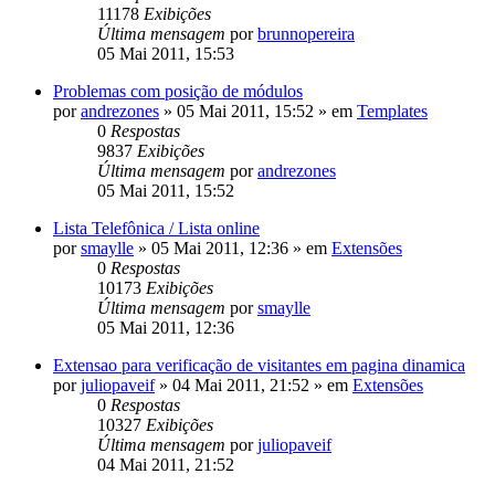
11178
Exibições
Última mensagem
por
brunnopereira
05 Mai 2011, 15:53
Problemas com posição de módulos
por
andrezones
»
05 Mai 2011, 15:52
» em
Templates
0
Respostas
9837
Exibições
Última mensagem
por
andrezones
05 Mai 2011, 15:52
Lista Telefônica / Lista online
por
smaylle
»
05 Mai 2011, 12:36
» em
Extensões
0
Respostas
10173
Exibições
Última mensagem
por
smaylle
05 Mai 2011, 12:36
Extensao para verificação de visitantes em pagina dinamica
por
juliopaveif
»
04 Mai 2011, 21:52
» em
Extensões
0
Respostas
10327
Exibições
Última mensagem
por
juliopaveif
04 Mai 2011, 21:52