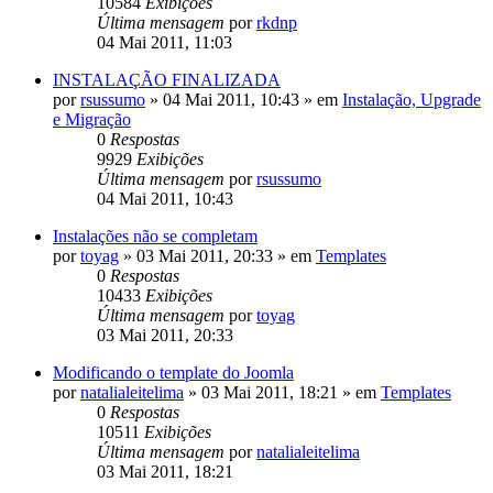
10584
Exibições
Última mensagem
por
rkdnp
04 Mai 2011, 11:03
INSTALAÇÃO FINALIZADA
por
rsussumo
»
04 Mai 2011, 10:43
» em
Instalação, Upgrade
e Migração
0
Respostas
9929
Exibições
Última mensagem
por
rsussumo
04 Mai 2011, 10:43
Instalações não se completam
por
toyag
»
03 Mai 2011, 20:33
» em
Templates
0
Respostas
10433
Exibições
Última mensagem
por
toyag
03 Mai 2011, 20:33
Modificando o template do Joomla
por
natalialeitelima
»
03 Mai 2011, 18:21
» em
Templates
0
Respostas
10511
Exibições
Última mensagem
por
natalialeitelima
03 Mai 2011, 18:21