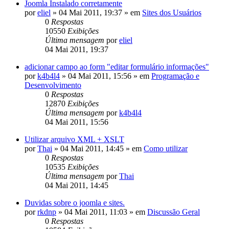
Joomla Instalado corretamente
por
eliel
»
04 Mai 2011, 19:37
» em
Sites dos Usuários
0
Respostas
10550
Exibições
Última mensagem
por
eliel
04 Mai 2011, 19:37
adicionar campo ao form "editar formulário informações"
por
k4b4l4
»
04 Mai 2011, 15:56
» em
Programação e
Desenvolvimento
0
Respostas
12870
Exibições
Última mensagem
por
k4b4l4
04 Mai 2011, 15:56
Utilizar arquivo XML + XSLT
por
Thai
»
04 Mai 2011, 14:45
» em
Como utilizar
0
Respostas
10535
Exibições
Última mensagem
por
Thai
04 Mai 2011, 14:45
Duvidas sobre o joomla e sites.
por
rkdnp
»
04 Mai 2011, 11:03
» em
Discussão Geral
0
Respostas