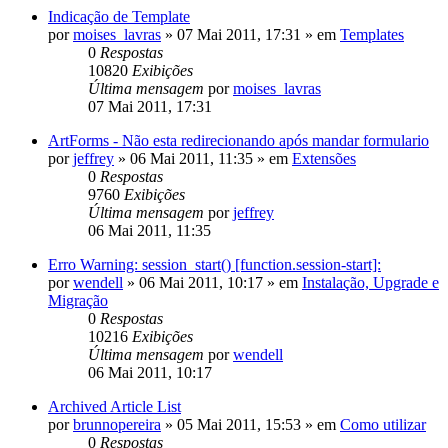
Indicação de Template
por
moises_lavras
»
07 Mai 2011, 17:31
» em
Templates
0
Respostas
10820
Exibições
Última mensagem
por
moises_lavras
07 Mai 2011, 17:31
ArtForms - Não esta redirecionando após mandar formulario
por
jeffrey
»
06 Mai 2011, 11:35
» em
Extensões
0
Respostas
9760
Exibições
Última mensagem
por
jeffrey
06 Mai 2011, 11:35
Erro Warning: session_start() [function.session-start]:
por
wendell
»
06 Mai 2011, 10:17
» em
Instalação, Upgrade e
Migração
0
Respostas
10216
Exibições
Última mensagem
por
wendell
06 Mai 2011, 10:17
Archived Article List
por
brunnopereira
»
05 Mai 2011, 15:53
» em
Como utilizar
0
Respostas