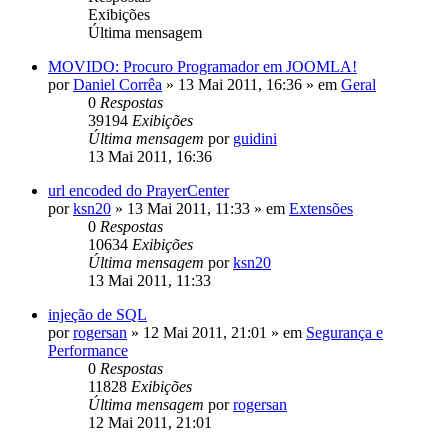
Exibições
Última mensagem
MOVIDO: Procuro Programador em JOOMLA!
por
Daniel Corrêa
»
13 Mai 2011, 16:36
» em
Geral
0
Respostas
39194
Exibições
Última mensagem
por
guidini
13 Mai 2011, 16:36
url encoded do PrayerCenter
por
ksn20
»
13 Mai 2011, 11:33
» em
Extensões
0
Respostas
10634
Exibições
Última mensagem
por
ksn20
13 Mai 2011, 11:33
injeção de SQL
por
rogersan
»
12 Mai 2011, 21:01
» em
Segurança e
Performance
0
Respostas
11828
Exibições
Última mensagem
por
rogersan
12 Mai 2011, 21:01