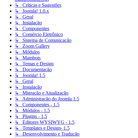
↳ Críticas e Sugestões
↳ Joomla! 1.0.x
↳ Geral
↳ Instalação
↳ Componentes
↳ Comércio Eletrônico
↳ Sistema de Comunicação
↳ Zoom Gallery
↳ Módulos
↳ Mambots
↳ Temas e Design
↳ Documentação
↳ Joomla! 1.5
↳ Geral
↳ Instalação
↳ Migração e Atualização
↳ Administração do Joomla 1.5
↳ Componentes - 1.5
↳ Módulos - 1.5
↳ Plugins - 1.5
↳ Editores WYSIWYG - 1.5
↳ Templates e Design- 1.5
↳ Desenvolvimento e Tradução