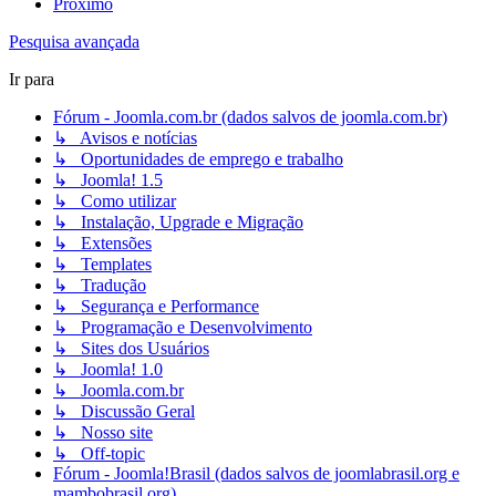
Próximo
Pesquisa avançada
Ir para
Fórum - Joomla.com.br (dados salvos de joomla.com.br)
↳ Avisos e notícias
↳ Oportunidades de emprego e trabalho
↳ Joomla! 1.5
↳ Como utilizar
↳ Instalação, Upgrade e Migração
↳ Extensões
↳ Templates
↳ Tradução
↳ Segurança e Performance
↳ Programação e Desenvolvimento
↳ Sites dos Usuários
↳ Joomla! 1.0
↳ Joomla.com.br
↳ Discussão Geral
↳ Nosso site
↳ Off-topic
Fórum - Joomla!Brasil (dados salvos de joomlabrasil.org e
mambobrasil.org)