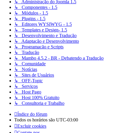
↳ Administração do Joomla 1.5
↳ Componentes - 1.5
↳ Módulos - 1.5
↳ Plugins - 1.5
↳ Editores WYSIWYG - 1.5
↳ Templates e Design- 1.5
↳ Desenvolvimento e Tradução
↳ Adaptação e Desenvolvimento
↳ Programação e Scripts
↳ Tradução
↳ Mambo 4.5.2 - BR - Debatendo a Tradução
↳ Comunidade
↳ Notícias
↳ Sites de Usuários
↳ OFF-Topic
↳ Serviços
↳ Host Pago
↳ Host 100% Gratuito
↳ Consultoria e Trabalho
Índice do fórum
Todos os horários são
UTC-03:00
Excluir cookies
Contate-nos