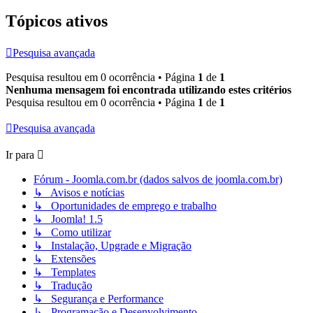
Tópicos ativos
Pesquisa avançada
Pesquisa resultou em 0 ocorrência • Página
1
de
1
Nenhuma mensagem foi encontrada utilizando estes critérios
Pesquisa resultou em 0 ocorrência • Página
1
de
1
Pesquisa avançada
Ir para
Fórum - Joomla.com.br (dados salvos de joomla.com.br)
↳ Avisos e notícias
↳ Oportunidades de emprego e trabalho
↳ Joomla! 1.5
↳ Como utilizar
↳ Instalação, Upgrade e Migração
↳ Extensões
↳ Templates
↳ Tradução
↳ Segurança e Performance
↳ Programação e Desenvolvimento