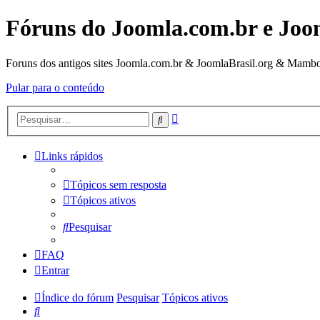
Fóruns do Joomla.com.br e Joo
Foruns dos antigos sites Joomla.com.br & JoomlaBrasil.org & Mambo
Pular para o conteúdo
Pesquisa
Pesquisar
avançada
Links rápidos
Tópicos sem resposta
Tópicos ativos
Pesquisar
FAQ
Entrar
Índice do fórum
Pesquisar
Tópicos ativos
Pesquisar