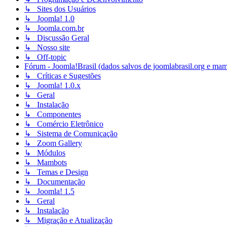
↳ Sites dos Usuários
↳ Joomla! 1.0
↳ Joomla.com.br
↳ Discussão Geral
↳ Nosso site
↳ Off-topic
Fórum - Joomla!Brasil (dados salvos de joomlabrasil.org e mam
↳ Críticas e Sugestões
↳ Joomla! 1.0.x
↳ Geral
↳ Instalação
↳ Componentes
↳ Comércio Eletrônico
↳ Sistema de Comunicação
↳ Zoom Gallery
↳ Módulos
↳ Mambots
↳ Temas e Design
↳ Documentação
↳ Joomla! 1.5
↳ Geral
↳ Instalação
↳ Migração e Atualização