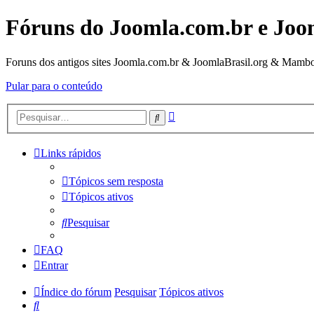
Fóruns do Joomla.com.br e Joo
Foruns dos antigos sites Joomla.com.br & JoomlaBrasil.org & Mambo
Pular para o conteúdo
Pesquisa
Pesquisar
avançada
Links rápidos
Tópicos sem resposta
Tópicos ativos
Pesquisar
FAQ
Entrar
Índice do fórum
Pesquisar
Tópicos ativos
Pesquisar