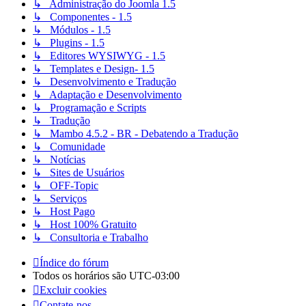
↳ Administração do Joomla 1.5
↳ Componentes - 1.5
↳ Módulos - 1.5
↳ Plugins - 1.5
↳ Editores WYSIWYG - 1.5
↳ Templates e Design- 1.5
↳ Desenvolvimento e Tradução
↳ Adaptação e Desenvolvimento
↳ Programação e Scripts
↳ Tradução
↳ Mambo 4.5.2 - BR - Debatendo a Tradução
↳ Comunidade
↳ Notícias
↳ Sites de Usuários
↳ OFF-Topic
↳ Serviços
↳ Host Pago
↳ Host 100% Gratuito
↳ Consultoria e Trabalho
Índice do fórum
Todos os horários são
UTC-03:00
Excluir cookies
Contate-nos