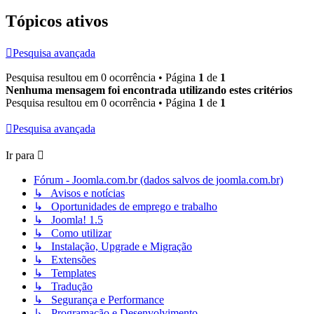
Tópicos ativos
Pesquisa avançada
Pesquisa resultou em 0 ocorrência • Página
1
de
1
Nenhuma mensagem foi encontrada utilizando estes critérios
Pesquisa resultou em 0 ocorrência • Página
1
de
1
Pesquisa avançada
Ir para
Fórum - Joomla.com.br (dados salvos de joomla.com.br)
↳ Avisos e notícias
↳ Oportunidades de emprego e trabalho
↳ Joomla! 1.5
↳ Como utilizar
↳ Instalação, Upgrade e Migração
↳ Extensões
↳ Templates
↳ Tradução
↳ Segurança e Performance
↳ Programação e Desenvolvimento