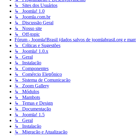
↳ Sites dos Usuários
↳ Joomla! 1.0
↳ Joomla.com.br
↳ Discussão Geral
↳ Nosso site
↳ Off-topic
Fórum - Joomla!Brasil (dados salvos de joomlabrasil.org e mam
↳ Críticas e Sugestões
↳ Joomla! 1.0.x
↳ Geral
↳ Instalação
↳ Componentes
↳ Comércio Eletrônico
↳ Sistema de Comunicação
↳ Zoom Gallery
↳ Módulos
↳ Mambots
↳ Temas e Design
↳ Documentação
↳ Joomla! 1.5
↳ Geral
↳ Instalação
↳ Migração e Atualização